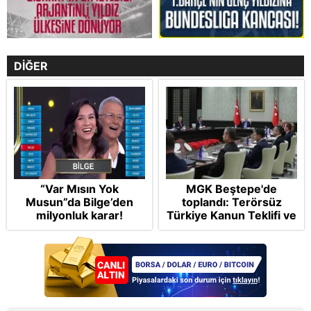
DİĞER
“Var Mısın Yok
MGK Beştepe'de
Musun”da Bilge’den
toplandı: Terörsüz
milyonluk karar!
Türkiye Kanun Teklifi ve
bölgesel güvenlik
başlıkları masada