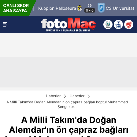
CANLI SKOR
29'
r Match 12
Kuopion Palloseura
CS Universitatea C
ANA SAYFA
0
-
0
Haberler
Haberler
A Milli Takım'da Doğan Alemdar'ın ön çapraz bağları koptu! Muhammed
Şengezer...
A Milli Takım'da Doğan
Alemdar'ın ön çapraz bağları