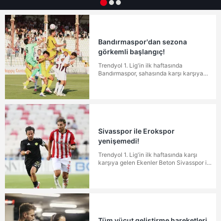
Bandırmaspor'dan sezona
görkemli başlangıç!
Trendyol 1. Lig'in ilk haftasında
Bandırmaspor, sahasında karşı karşıya
geldiği İstanbulspor’u 3-0 mağlup etti.
Sivasspor ile Erokspor
yenişemedi!
Trendyol 1. Lig'in ilk haftasında karşı
karşıya gelen Ekenler Beton Sivasspor ile
Turka Esenler Erokspor, sahadan golsüz
beraberlikle ayrıldı.
Tüm vücut geliştirme hareketleri