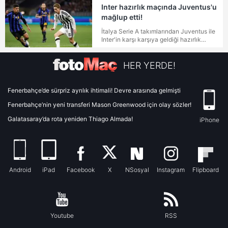
Inter hazırlık maçında Juventus'u
mağlup etti!
17:00
Nottingham Forest
Leeds United
İtalya Serie A takımlarından Juventus ile
Inter'in karşı karşıya geldiği hazırlık
mücadelesini Inter 2-1'lik skorla
Alagöz Holding Iğdır
kazanmayı başardı.
19:00
Zecorner Kayserispor
FK
HER YERDE!
19:00
Ümraniyespor
Esenler Erokspor
Fenerbahçe’de sürpriz ayrılık ihtimali! Devre arasında gelmişti
Fenerbahçe’nin yeni transferi Mason Greenwood için olay sözler!
19:30
Inter Milano
AC Monza
Galatasaray’da rota yeniden Thiago Almada!
iPhone
19:30
Udinese Calcio
Como 1907
Android
iPad
Facebook
X
NSosyal
Instagram
Flipboard
19:30
Brentford
Tottenham
Hesap.com
Siltaş Yapı
21:30
Antalyaspor
Pendikspor
Youtube
RSS