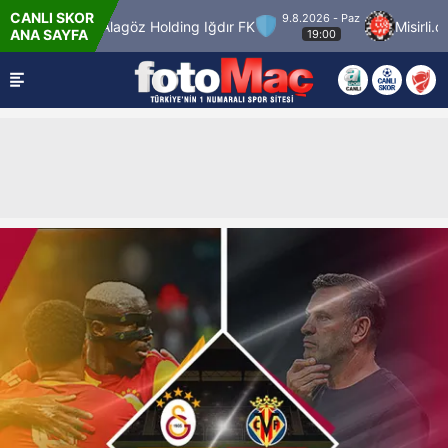
CANLI SKOR
9.8.2026 - Paz
gücü
Alagöz Holding Iğdır FK
Misirli.com.tr
ANA SAYFA
19:00