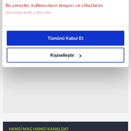
G.Saray'dan transferde çifte
Bu çerezler, kullanıcıların tarayıcı ve cihazlarını
hamle!
tanımlayarak çalışırlar.
"G.Saray'dan transferde çifte hamle!"
haberi için lütfen tıklayın...
Bu çerezlere izin vermeniz halinde sizlere özel
kişiselleştirilmiş reklamlar sunabilir, sayfalarımızda sizlere
Tümünü Kabul Et
daha iyi reklam deneyimi yaşatabiliriz. Bunu yaparken
amacımızın size daha iyi bir reklam deneyimi sunmak
olduğunu ve sizlere en iyi içerikleri sunabilmek adına
Kişiselleştir
elimizden gelen çabayı gösterdiğimizi ve bu noktada,
reklamların maliyetlerimizi karşılamak noktasında tek gelir
kalemimiz olduğunu sizlere hatırlatmak isteriz.
Her halükârda, kullanıcılar, bu çerezlere izin vermedikleri
takdirde, kullanıcılara hedefli reklamlar
gösterilmeyecektir."
Sizlere daha iyi bir hizmet sunabilmek için İnternet
Sitemizde kendimize ve üçüncü kişilere ait çerezler
HANGİ MAÇ HANGİ KANALDA?