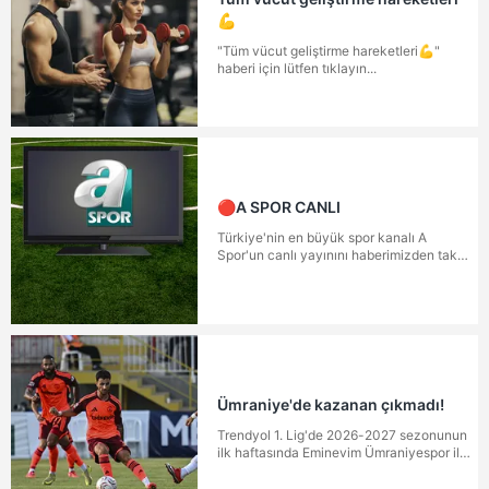
💪
"Tüm vücut geliştirme hareketleri💪"
haberi için lütfen tıklayın...
🔴A SPOR CANLI
Türkiye'nin en büyük spor kanalı A
Spor'un canlı yayınını haberimizden takip
edebilirsiniz.
Ümraniye'de kazanan çıkmadı!
Trendyol 1. Lig'de 2026-2027 sezonunun
ilk haftasında Eminevim Ümraniyespor ile
Mardin 1969 arasındaki müsabaka 0-0
berabere tamamlandı.