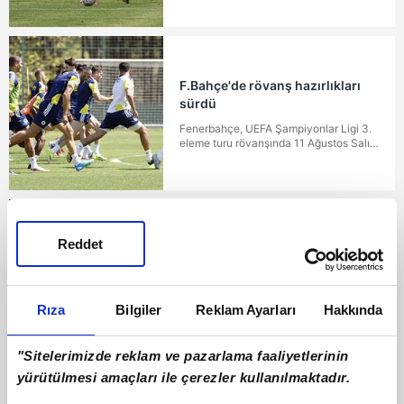
F.Bahçe'de rövanş hazırlıkları
sürdü
Fenerbahçe, UEFA Şampiyonlar Ligi 3.
eleme turu rövanşında 11 Ağustos Salı
günü deplasmanda oynayacağı Sturm
Graz maçının hazırlıklarını akşam
saatlerinde yaptığı antrenmanla sürdürdü.
Reddet
Fırtına'ya İrlandalı golcü!
Santrfor bölgesine takviye planlayan
Trabzonspor, Troy Parrott için AZ Alkmaar
Rıza
Bilgiler
Reklam Ayarları
Hakkında
ile temas kuruldu. Bordo-mavililer, değeri
25 milyon euro olan 24 yaşındaki İrlandalı
golcüyü zorunlu satın alma maddesi ile
kiralamak istiyor. İşte detaylar...
"Sitelerimizde reklam ve pazarlama faaliyetlerinin
yürütülmesi amaçları ile çerezler kullanılmaktadır.