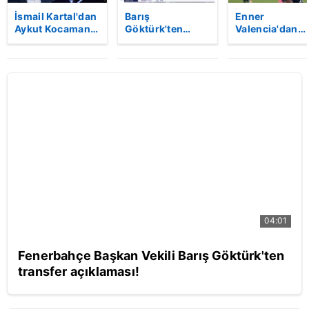
İsmail Kartal'dan
Barış
Enner
Aykut Kocaman
Göktürk'ten
Valencia'dan
itirafı: Göreve o
Kulüpler Birliği
Fenerbahçelile
gelseydi...
toplantısında
selam!
yaşanan kavgaya
ilişkin açıklama
04:01
Fenerbahçe Başkan Vekili Barış Göktürk'ten
transfer açıklaması!