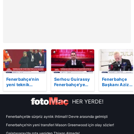
Fenerbahçe'nin
Serhou Guirassy
Fenerbahçe
yeni teknik
Fenerbahçe'ye
Başkanı Aziz
direktörü Aykut
çok yakın!
Yıldırım'ın
Kocaman
Transferi
duygusal anlar
sonuçlandırmak
Gözyaşlarına
HER YERDE!
adına...
hakim olamadı
Fenerbahçe’de sürpriz ayrılık ihtimali! Devre arasında gelmişti
Fenerbahçe’nin yeni transferi Mason Greenwood için olay sözler!
Galatasaray’da rota yeniden Thiago Almada!