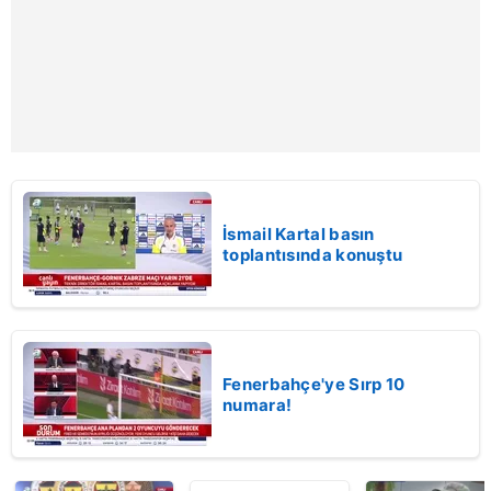
İsmail Kartal basın
toplantısında konuştu
Fenerbahçe'ye Sırp 10
numara!