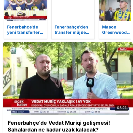
Fenerbahçe'de
Fenerbahçe'den
Mason
yeni transferler
transfer müjdesi!
Greenwood
için imza töreni
Canlı yayında
Fenerbahçe iç
düzenledi! İşte
duyurdu
İstanbul'da! İş
Greenwood,
o görüntüler
Muriqi ve Ake'nin
açıklamaları
03:21
Fenerbahçe'de Vedat Muriqi gelişmesi!
Sahalardan ne kadar uzak kalacak?