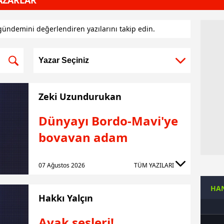
AZARLAR
gündemini değerlendiren yazılarını takip edin.
Zeki Uzundurukan
Dünyayı Bordo-Mavi'ye
boyayan adam
07 Ağustos 2026
TÜM YAZILARI
HAN
Hakkı Yalçın
Ayak sesleri!