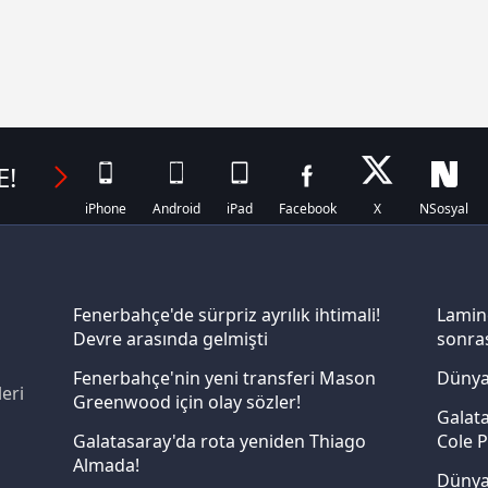
E!
iPhone
Android
iPad
Facebook
X
NSosyal
Fenerbahçe'de sürpriz ayrılık ihtimali!
Lamin
Devre arasında gelmişti
sonras
Fenerbahçe'nin yeni transferi Mason
Dünya
eri
Greenwood için olay sözler!
Galata
Galatasaray'da rota yeniden Thiago
Cole P
Almada!
Dünya 