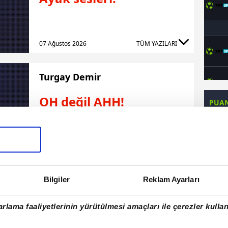
07 Ağustos 2026
TÜM YAZILARI
Turgay Demir
OH değil AHH!
PUA
TA
07 Ağustos 2026
TÜM YAZILARI
Am
Be
Mustafa Çulcu
Bilgiler
Reklam Ayarları
Co
Ça
Rezil hakem yönetimi
rlama faaliyetlerinin yürütülmesi amaçları ile çerezler kullan
Detay
Ço