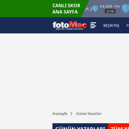
CANLI SKOR
6.8.2026 - Per
Winner Match 12
Winner Match 2
Winn
ANA SAYFA
22:00
BEŞİKTAŞ
F
Anasayfa
Günün Yazarları