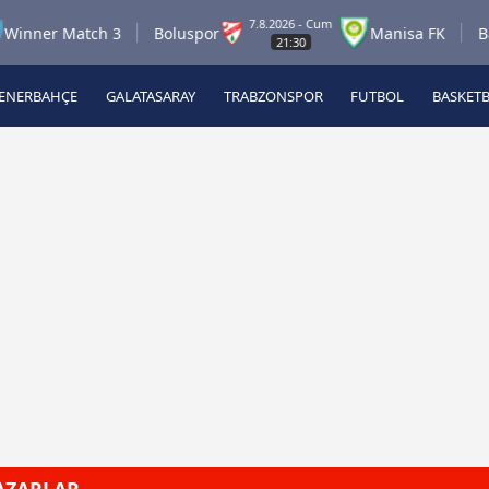
7.8.2026 - Cum
er Match 3
Boluspor
Manisa FK
Bandır
21:30
ENERBAHÇE
GALATASARAY
TRABZONSPOR
FUTBOL
BASKET
Beşiktaş
A
Fenerbahçe
A
Galatasaray
A
Trabzonspor
A
Futbol
A
Basketbol
Ziraat Türkiye Kupası
DİZİ
Diğer Sporlar