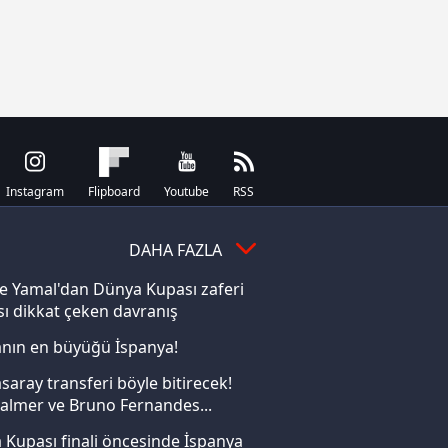
13.8.2026 Perşembe
FC Hradec
20:00
Beşiktaş
Kralove
14.8.2026 Cuma
Esenler
SMS Grup
21:30
Erokspor
Sarıyerspor
Instagram
Flipboard
Youtube
RSS
15.8.2026 Cumartesi
Misirli.com.tr
DAHA FAZLA
19:00
Ümraniyespor
Karagümrük
e Yamal'dan Dünya Kupası zaferi
Sipay Bodrum
ı dikkat çeken davranış
19:00
İstanbulspor
FK
nın en büyüğü İspanya!
Alagöz
21:30
Bursaspor
Holding Iğdır
saray transferi böyle bitirecek!
FK
almer ve Bruno Fernandes...
21:30
Manisa FK
Vanspor
Kupası finali öncesinde İspanya