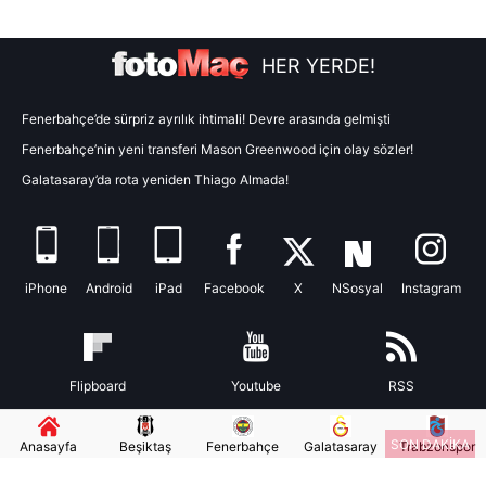
Metnimizi
ziyaret edebilirsiniz.
HER YERDE!
6698 sayılı Kişisel Verilerin Korunması Kanunu uyarınca
hazırlanmış Aydınlatma Metnimizi okumak ve sitemizde
Fenerbahçe’de sürpriz ayrılık ihtimali! Devre arasında gelmişti
ilgili mevzuata uygun olarak kullanılan çerezlerle ilgili bilgi
Fenerbahçe’nin yeni transferi Mason Greenwood için olay sözler!
almak için lütfen
tıklayınız
.
Galatasaray’da rota yeniden Thiago Almada!
iPhone
Android
iPad
Facebook
X
NSosyal
Instagram
Flipboard
Youtube
RSS
SON DAKİKA
Anasayfa
Beşiktaş
Fenerbahçe
Galatasaray
Trabzonspor