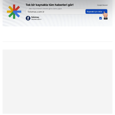
kalemimiz olduğunu sizlere hatırlatmak isteriz.
Her halükârda, kullanıcılar, bu çerezlere izin vermedikleri
takdirde, kullanıcılara hedefli reklamlar
gösterilmeyecektir."
Sizlere daha iyi bir hizmet sunabilmek için İnternet
Sitemizde kendimize ve üçüncü kişilere ait çerezler
kullanılmaktadır. Bu çerezler vasıtasıyla çeşitli kişisel
verileriniz işlenmekte olup gerekli olan çerezler bilgi
toplumu hizmetlerinin sunulması amacıyla
kullanılmaktadır. Diğer çerezler, sitemizin daha işlevsel
kılınması ve kişiselleştirilmesi ve sizlere yönelik
reklam/pazarlama faaliyetlerinin yapılması, amaçlarıyla
sınırlı olarak açık rızanız dahilinde kullanılacaktır.
Çerezlere ilişkin tercihlerinizi aşağıda yer alan panel
vasıtasıyla belirleyebilirsiniz. Çerezlere ilişkin detaylı bilgi
için Ayarlar butonuna tıklayabilir,
Çerez Bilgilendirme