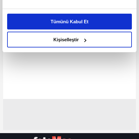
Bu çerezlere izin vermeniz halinde sizlere özel
kişiselleştirilmiş reklamlar sunabilir, sayfalarımızda sizlere
Tümünü Kabul Et
daha iyi reklam deneyimi yaşatabiliriz. Bunu yaparken
amacımızın size daha iyi bir reklam deneyimi sunmak
olduğunu ve sizlere en iyi içerikleri sunabilmek adına
Kişiselleştir
elimizden gelen çabayı gösterdiğimizi ve bu noktada,
reklamların maliyetlerimizi karşılamak noktasında tek gelir
kalemimiz olduğunu sizlere hatırlatmak isteriz.
Her halükârda, kullanıcılar, bu çerezlere izin vermedikleri
takdirde, kullanıcılara hedefli reklamlar
gösterilmeyecektir."
Sizlere daha iyi bir hizmet sunabilmek için İnternet
Sitemizde kendimize ve üçüncü kişilere ait çerezler
kullanılmaktadır. Bu çerezler vasıtasıyla çeşitli kişisel
verileriniz işlenmekte olup gerekli olan çerezler bilgi
toplumu hizmetlerinin sunulması amacıyla