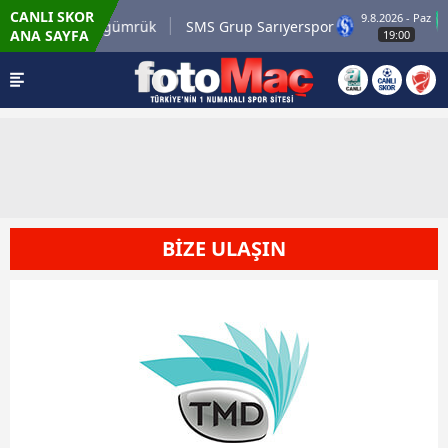
CANLI SKOR
9.8.2026 - Paz
rli.com.tr Karagümrük
SMS Grup Sarıyerspor
ANA SAYFA
19:00
BİZE ULAŞIN