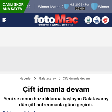
CANLI SKOR
6.8.2026 - Per
inner Match 12
Winner Match 2
Winner Mat
ANA SAYFA
22:00
Haberler
Galatasaray
Çift idmanla devam
Çift idmanla devam
Yeni sezonun hazırlıklarına başlayan Galatasaray
dün çift antrenmanla günü geçirdi.