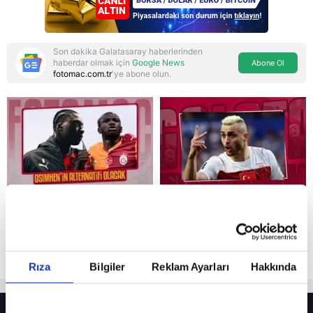
Son dakika Galatasaray haberlerinden
haberdar olmak için
Google News
Abone Ol
fotomac.com.tr
'ye abone olun.
Reddet
Rıza
Bilgiler
Reklam Ayarları
Hakkında
HER YERDE!