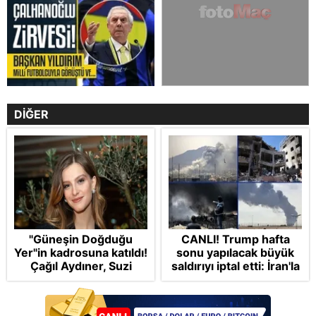
DİĞER
"Güneşin Doğduğu
CANLI! Trump hafta
Yer"in kadrosuna katıldı!
sonu yapılacak büyük
Çağıl Aydıner, Suzi
saldırıyı iptal etti: İran'la
karakteriyle geliyor
Hürmüz Boğazı ve
nükleer anlaşma
masada