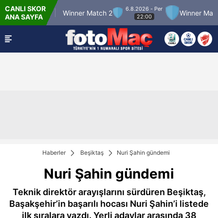
CANLI SKOR
6.8.2026 - Per
r Match 12
Winner Match 2
Winner Match 3
ANA SAYFA
22:00
Haberler
Beşiktaş
Nuri Şahin gündemi
Nuri Şahin gündemi
Teknik direktör arayışlarını sürdüren Beşiktaş,
Başakşehir’in başarılı hocası Nuri Şahin’i listede
ilk sıralara yazdı. Yerli adaylar arasında 38