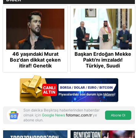
46 yaşındaki Murat
Başkan Erdoğan Mekke
Boz'dan dikkat çeken
Paktı'nı imzaladı!
itiraf! Genetik
Türkiye, Suudi
korkusunu açıkladı
Arabistan ve
Pakistan'dan stratejik
güvenlik adımı:
Anlaşmanın tüm
detayları
Son dakika Beşiktaş haberlerinden haberdar
olmak için
Google News
fotomac.com.tr
'ye
Abone Ol
abone olun.