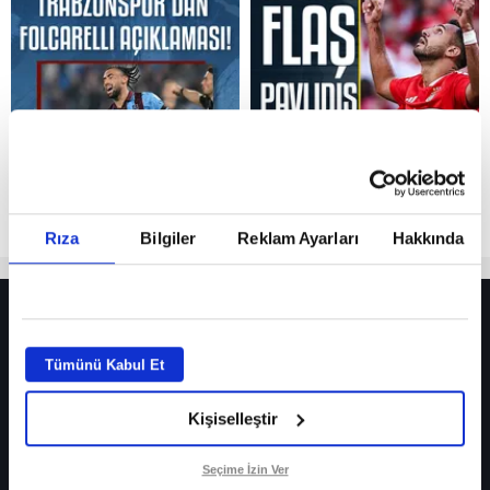
Reddet
Rıza
Bilgiler
Reklam Ayarları
Hakkında
HER YERDE!
Fenerbahçe’de sürpriz ayrılık ihtimali! Devre arasında gelmişti
Tümünü Kabul Et
Fenerbahçe’nin yeni transferi Mason Greenwood için olay sözler!
Kişiselleştir
Galatasaray’da rota yeniden Thiago Almada!
iPhone
Seçime İzin Ver