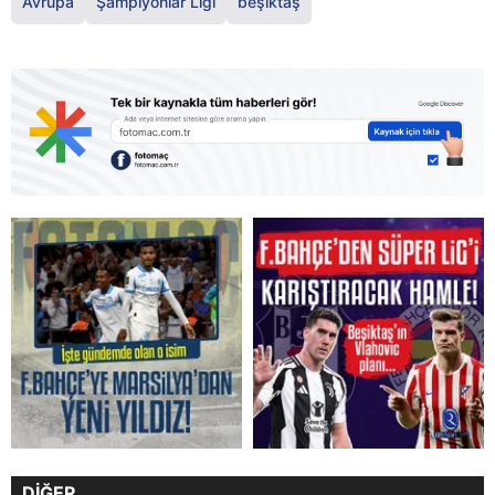
Avrupa
Şampiyonlar Ligi
beşiktaş
DİĞER