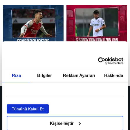
Reddet
Rıza
Bilgiler
Reklam Ayarları
Hakkında
HER YERDE!
Fenerbahçe’de sürpriz ayrılık ihtimali! Devre arasında gelmişti
Tümünü Kabul Et
Fenerbahçe’nin yeni transferi Mason Greenwood için olay sözler!
Kişiselleştir
Galatasaray’da rota yeniden Thiago Almada!
iPhone