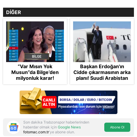
DİĞER
“Var Mısın Yok
Başkan Erdoğan'ın
Musun”da Bilge’den
Cidde çıkarmasının arka
milyonluk karar!
planı! Suudi Arabistan
ve Pakistan'la üçlü ortak
savunma anlaşması:
"Islamic NATO"
manşetleri
Son dakika Trabzonspor haberlerinden
haberdar olmak için
Google News
Abone Ol
fotomac.com.tr
'ye abone olun.