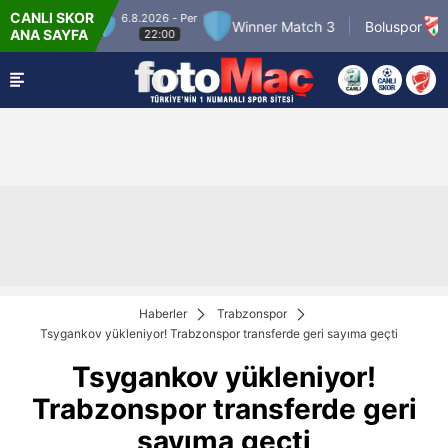
CANLI SKOR
6.8.2026 - Per
7.8.2
r Match 2
Winner Match 3
Boluspor
ANA SAYFA
22:00
2
Haberler
Trabzonspor
Tsygankov yükleniyor! Trabzonspor transferde geri sayıma geçti
Tsygankov yükleniyor!
Trabzonspor transferde geri
sayıma geçti