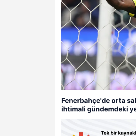
Fenerbahçe'de orta saha
ihtimali gündemdeki ye