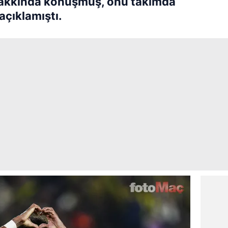
hakkında konuşmuş, onu takımda
açıklamıştı.