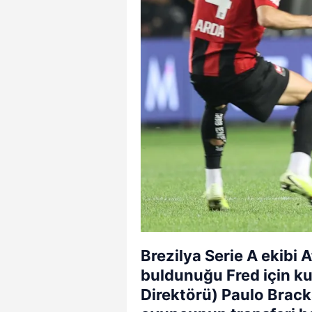
Brezilya Serie A ekibi A
buldunuğu Fred için k
Direktörü) Paulo Brack