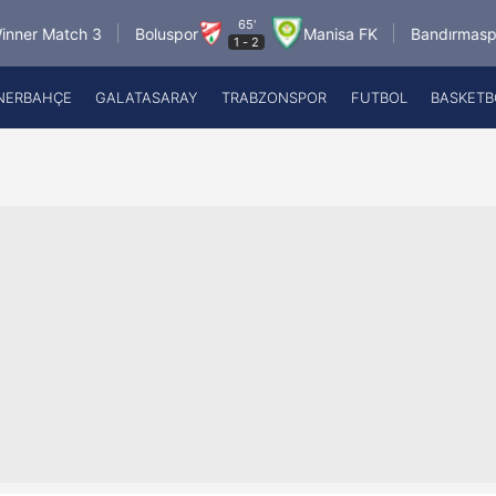
65'
8.8.2026 - 
Boluspor
Manisa FK
Bandırmaspor
1
-
2
17:00
NERBAHÇE
GALATASARAY
TRABZONSPOR
FUTBOL
BASKETB
Beşiktaş
A
Fenerbahçe
A
Galatasaray
A
Trabzonspor
A
Futbol
A
Basketbol
Ziraat Türkiye Kupası
DİZİ
Diğer Sporlar