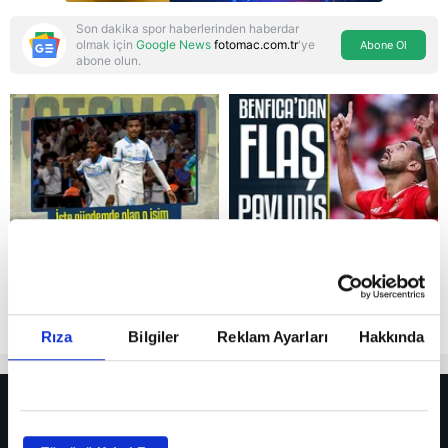
Son dakika spor haberlerinden haberdar
olmak için
Google News
fotomac.com.tr
'ye
Abone Ol
abone olun.
Reddet
Rıza
Bilgiler
Reklam Ayarları
Hakkında
HER YERDE!