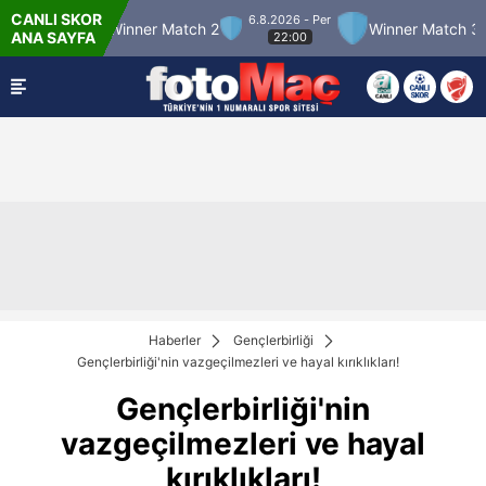
CANLI SKOR
6.8.2026 - Per
tch 12
Winner Match 2
Winner Match 3
ANA SAYFA
22:00
Haberler
Gençlerbirliği
Gençlerbirliği'nin vazgeçilmezleri ve hayal kırıklıkları!
Gençlerbirliği'nin
vazgeçilmezleri ve hayal
kırıklıkları!