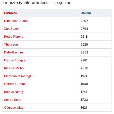
kırmızı-siyahlı futbolcular ise şunlar:
Futbolcu
Dakika
Dimitrios Goutas
2907
Zan Zuzek
2744
Pedro Pereira
2618
Thalisson
2529
Dele-Bashiru
2362
Franco Tongya
2281
Ricardo Velho
2070
Metehan Mimaroğlu
1974
Göktan Gürpüz
1940
Mbaye Niang
1741
Sekou Koita
1733
Oğulcan Ülgün
1621