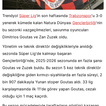
Trendyol
Süper Lig
'in son haftasında
Trabzonspor
'u 3-0
yenerek kümede kalan Natura Dünyası
Gençlerbirliği
'nin
bu sezonki vazgeçilmezleri, savunma oyuncuları
Dimitrios Goutas ve Zan Zuzek oldu.
Yönetim ve teknik direktör değişiklikleriyle anıldığı
sezonda Süper Lig'de kalmayı başaran
Gençlerbirliği'nde, 2025-2026 sezonunda en fazla şansı
Goutas ve Zuzek buldu. Bu sezon 5 kez teknik direktör
değişikliğine giden kırmızı-siyahlılarda en fazla süreyi, 2
bin 907 dakikayla Yunan stoper Goutas aldı. 33 lig
karşılaşmasında ilk 11'de görev yapan Goutas, cezalı
olduğu için 1 maç kaçırdı.
Bu sezon mücadelesiyle taraftarların gönlünü kazanan