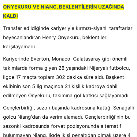
ONYEKURU VE NIANG, BEKLENTİLERİN UZAĞINDA
KALDI
Transfer edildiğinde kariyeriyle kırmızı-siyahlı taraftarları
heyecanlandıran Henry Onyekuru, beklentileri
karşılayamadı.
Kariyerinde Everton, Monaco, Galatasaray gibi önemli
takımlarda forma giyen 28 yaşındaki Nijeryalı futbolcu,
ligde 17 maçta toplam 302 dakika süre aldı. Başkent
ekibinin son 5 lig maçında 21 kişilik kadroya dahil
edilmeyen Onyekuru, takımına gol katkısı sağlayamadı.
Gençlerbirliği, sezon başında kadrosuna kattığı Senagalli
golcü Niang'dan da verim alamadı. Gençlerbirliği'nin bu
sezonki kadrosunda forvet pozisyonunda alternatifi
bulunmayan Niang, ligde ikisi penaltıdan olmak üzere 4