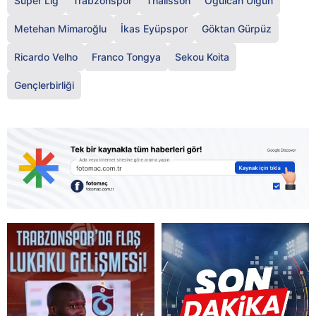
Süper Lig
Trabzonspor
Thalisson
Oğulcan Ülgün
Metehan Mimaroğlu
İkas Eyüpspor
Göktan Gürpüz
Ricardo Velho
Franco Tongya
Sekou Koita
Gençlerbirliği