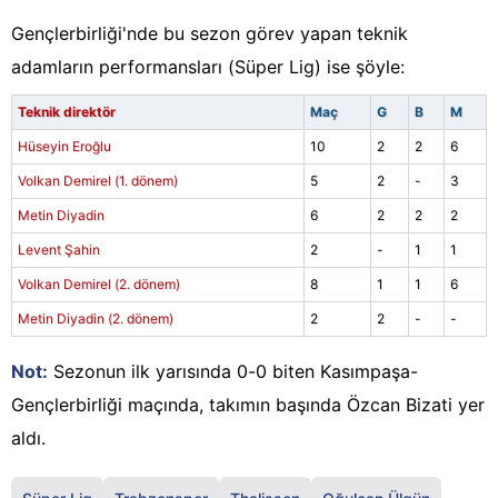
Gençlerbirliği'nde bu sezon görev yapan teknik
adamların performansları (Süper Lig) ise şöyle:
Teknik direktör
Maç
G
B
M
Hüseyin Eroğlu
10
2
2
6
Volkan Demirel (1. dönem)
5
2
-
3
Metin Diyadin
6
2
2
2
Levent Şahin
2
-
1
1
Volkan Demirel (2. dönem)
8
1
1
6
Metin Diyadin (2. dönem)
2
2
-
-
Not:
Sezonun ilk yarısında 0-0 biten Kasımpaşa-
Gençlerbirliği maçında, takımın başında Özcan Bizati yer
aldı.