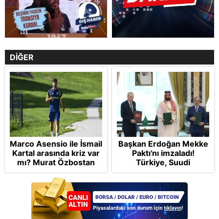
DİĞER
Marco Asensio ile İsmail
Başkan Erdoğan Mekke
Kartal arasında kriz var
Paktı'nı imzaladı!
mı? Murat Özbostan
Türkiye, Suudi
analiz etti: Egoları da
Arabistan ve
yönetmelisiniz
Pakistan'dan stratejik
güvenlik adımı:
Anlaşmanın tüm
detayları