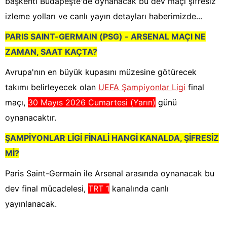
başkenti Budapeşte'de oynanacak bu dev maçı şifresiz
izleme yolları ve canlı yayın detayları haberimizde...
PARIS SAINT-GERMAIN (PSG) - ARSENAL MAÇI NE
ZAMAN, SAAT KAÇTA?
Avrupa'nın en büyük kupasını müzesine götürecek
takımı belirleyecek olan
UEFA Şampiyonlar Ligi
final
maçı,
30 Mayıs 2026 Cumartesi (Yarın)
günü
oynanacaktır.
ŞAMPİYONLAR LİGİ FİNALİ HANGİ KANALDA, ŞİFRESİZ
Mİ?
Paris Saint-Germain ile Arsenal arasında oynanacak bu
dev final mücadelesi,
TRT 1
kanalında canlı
yayınlanacak.