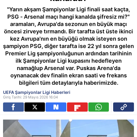
"Yarın akşam Şampiyonlar Ligi finali saat kaçta,
PSG - Arsenal maçı hangi kanalda şifresiz mi?"
aramaları, Avrupa'da sezonun en büyük maçı
öncesi zirveye tırmandı. Bir tarafta üst üste ikinci
kez Avrupa'nın en büyüğü olmak isteyen son
şampiyon PSG, diğer tarafta ise 22 yıl sonra gelen
Premier Lig şampiyonluğunun ardından tarihinin
ilk Şampiyonlar Ligi kupasını hedefleyen
namağlup Arsenal var. Puskas Arena'da
oynanacak dev finalin ekran saati ve frekans
bilgileri tüm detaylarıyla haberimizde.
UEFA Şampiyonlar Ligi Haberleri
Giriş Tarihi: 29 Mayıs 2026 16:04