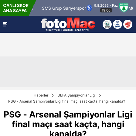
CANLI SKOR
9.8.2026 - Paz
 Karagümrük
SMS Grup Sarıyerspor
Muğlaspo
ANA SAYFA
19:00
Haberler
UEFA Şampiyonlar Ligi
PSG - Arsenal Şampiyonlar Ligi final maçı saat kaçta, hangi kanalda?
PSG - Arsenal Şampiyonlar Ligi
final maçı saat kaçta, hangi
kanalda?