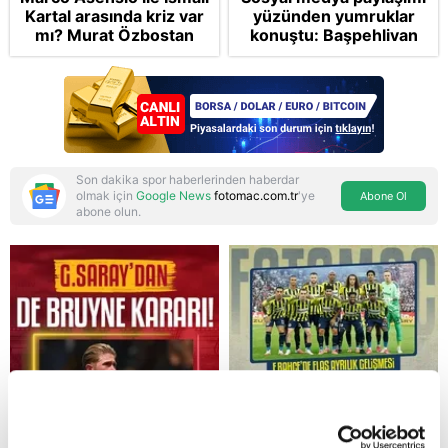
Kartal arasında kriz var
yüzünden yumruklar
mı? Murat Özbostan
konuştu: Başpehlivan
analiz etti: Egoları da
Serhat Elvan akaryakıt
yönetmelisiniz
istasyonunda darbedildi
Son dakika spor haberlerinden haberdar
olmak için
Google News
fotomac.com.tr
'ye
Abone Ol
abone olun.
Reddet