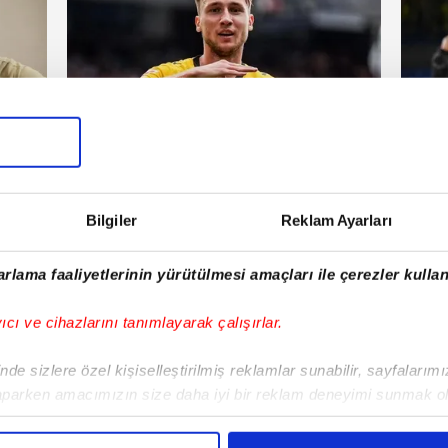
Trabzonspor
Tra
şembe
21 Temmuz 2026 | Salı
Bilgiler
Reklam Ayarları
E!
rlama faaliyetlerinin yürütülmesi amaçları ile çerezler kullan
iPhone
Android
iPad
Facebook
X
NSosyal
yıcı ve cihazlarını tanımlayarak çalışırlar.
de sizlere özel kişiselleştirilmiş reklamlar sunabilir, sayfalarım
aparken amacımızın size daha iyi bir reklam deneyimi sunmak ol
Fenerbahçe'de sürpriz ayrılık ihtimali!
Lamin
imizden gelen çabayı gösterdiğimizi ve bu noktada, reklamların ma
Devre arasında gelmişti
sonras
olduğunu sizlere hatırlatmak isteriz.