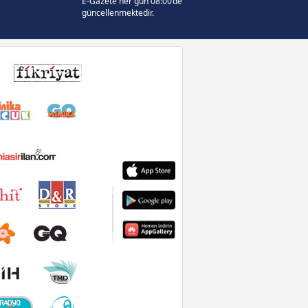
E-Gazete her gün 08:00’de
güncellenmektedir.