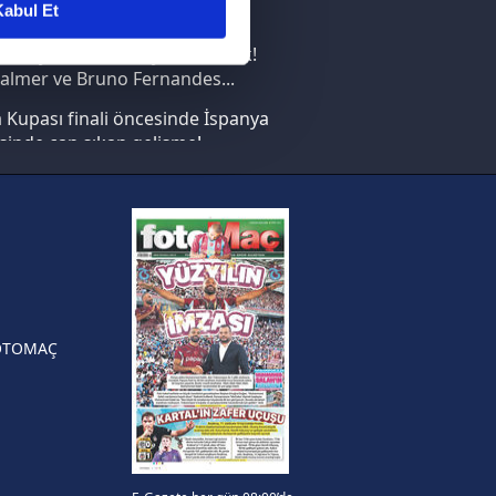
abul Et
nın en büyüğü İspanya!
ar gösterilmeyecektir."
saray transferi böyle bitirecek!
almer ve Bruno Fernandes...
çerezler kullanılmaktadır. Bu
Kupası finali öncesinde İspanya
u hizmetlerinin sunulması
sinde can sıkan gelişme!
i ve sizlere yönelik
nılacaktır.
FIFA Dünya Kupası'nı kazanana
yonluk yüzüğü verilecek
kin detaylı bilgi için Ayarlar
n Crespo, Meksika Ligi
rinden Atlas'ın yeni teknik
örü oldu
ak ve sitemizde ilgili
OTOMAÇ