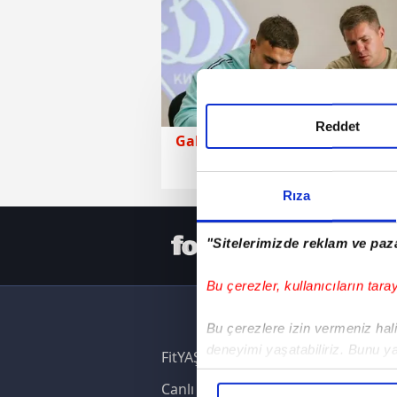
Reddet
Galatasaray
23 Temmuz 2026 | Per
Rıza
HER YERD
"Sitelerimizde reklam ve paza
Bu çerezler, kullanıcıların tara
Bu çerezlere izin vermeniz halin
deneyimi yaşatabiliriz. Bunu y
FitYAŞA
içerikleri sunabilmek adına el
Canlı Skor
noktasında tek gelir kalemimiz 