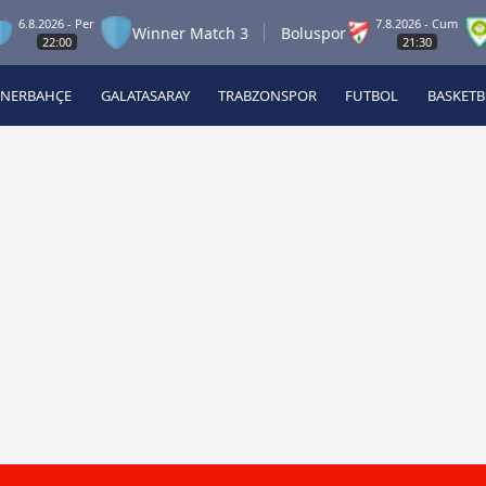
2026 - Per
7.8.2026 - Cum
Winner Match 3
Boluspor
Man
22:00
21:30
ENERBAHÇE
GALATASARAY
TRABZONSPOR
FUTBOL
BASKET
Beşiktaş
A
Fenerbahçe
A
Galatasaray
A
Trabzonspor
A
Futbol
A
Basketbol
Ziraat Türkiye Kupası
DİZİ
Diğer Sporlar