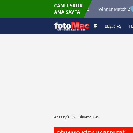
CANLI SKOR
6.8.2026 - Per
6.8.
 35
Winner Match 12
Winner Match 2
ANA SAYFA
16:00
BEŞİKTAŞ
F
Anasayfa
Dinamo Kiev