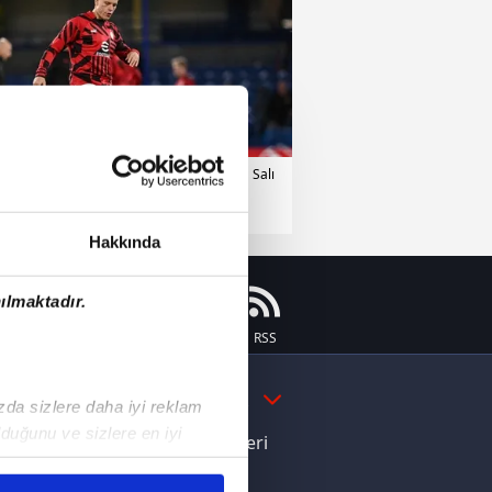
bzonspor
21 Temmuz 2026 | Salı
Hakkında
ılmaktadır.
Instagram
Flipboard
Youtube
RSS
DAHA FAZLA
ızda sizlere daha iyi reklam
duğunu ve sizlere en iyi
e Yamal'dan Dünya Kupası zaferi
liyetlerimizi karşılamak
ı dikkat çeken davranış