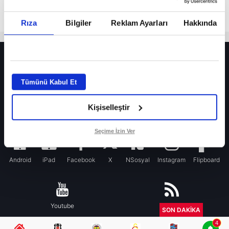
Rıza
Bilgiler
Reklam Ayarları
Hakkında
HER YERDE!
Fenerbahçe’de sürpriz ayrılık ihtimali! Devre arasında gelmişti
Tümünü Kabul Et
Fenerbahçe’nin yeni transferi Mason Greenwood için olay sözler!
Kişiselleştir
Galatasaray’da rota yeniden Thiago Almada!
iPhone
Seçime İzin Ver
Android
iPad
Facebook
X
NSosyal
Instagram
Flipboard
Youtube
RSS
SON DAKİKA
4