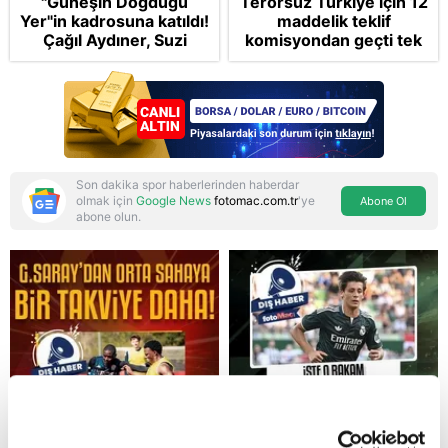
"Güneşin Doğduğu
Terörsüz Türkiye için 12
Yer"in kadrosuna katıldı!
maddelik teklif
Çağıl Aydıner, Suzi
komisyondan geçti tek
karakteriyle geliyor
madde değişti!
Soruşturma ve cezalar
hangi şartlarda
ertelenecek?
Son dakika spor haberlerinden haberdar
olmak için
Google News
fotomac.com.tr
'ye
Abone Ol
abone olun.
Reddet