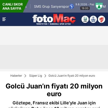
CANLI SKOR
9.8.2026 - Paz
tr Karagümrük
SMS Grup Sarıyerspor
Muğlas
ANA SAYFA
19:00
Haberler
Süper Lig
Golcü Juan’ın fiyatı 20 milyon euro
Golcü Juan’ın fiyatı 20 milyon
euro
Göztepe, Fransız ekibi Lille'yle Juan için