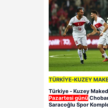
TÜRKİYE-KUZEY MAK
Türkiye
-
Kuzey Make
Pazartesi günü
Choban
Saracoğlu Spor Kompl