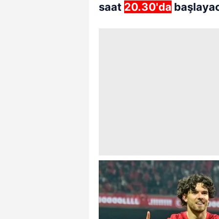
saat
20.30'da
başlaya