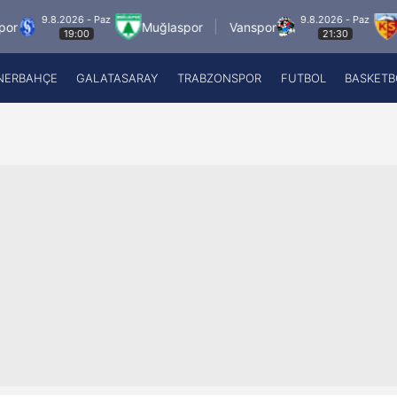
- Paz
9.8.2026 - Paz
Muğlaspor
Vanspor
Zecorner Kays
0
21:30
NERBAHÇE
GALATASARAY
TRABZONSPOR
FUTBOL
BASKETB
Beşiktaş
A
Fenerbahçe
A
Galatasaray
A
Trabzonspor
A
Futbol
A
Basketbol
Ziraat Türkiye Kupası
DİZİ
Diğer Sporlar