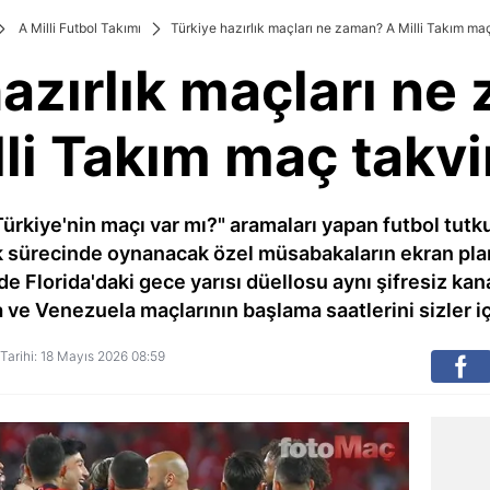
A Milli Futbol Takımı
Türkiye hazırlık maçları ne zaman? A Milli Takım maç
hazırlık maçları ne
lli Takım maç takvi
ürkiye'nin maçı var mı?" aramaları yapan futbol tutk
ık sürecinde oynanacak özel müsabakaların ekran pl
e Florida'daki gece yarısı düellosu aynı şifresiz kan
e Venezuela maçlarının başlama saatlerini sizler iç
 Tarihi: 18 Mayıs 2026 08:59