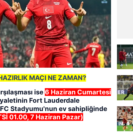
HAZIRLIK MAÇI NE ZAMAN?
rşılaşması ise
6 Haziran Cumartesi
yaletinin Fort Lauderdale
i FC Stadyumu'nun ev sahipliğinde
TSİ 01.00, 7 Haziran Pazar)