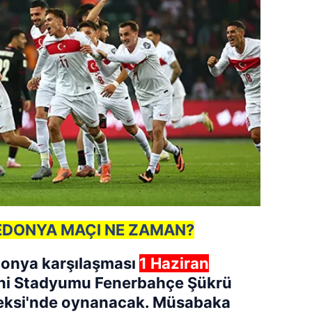
EDONYA MAÇI NE ZAMAN?
donya
karşılaşması
1 Haziran
i Stadyumu Fenerbahçe Şükrü
eksi'nde oynanacak. Müsabaka