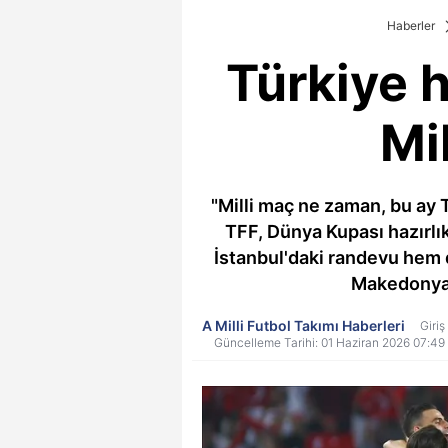
Haberler
Türkiye 
Mi
"Milli maç ne zaman, bu ay T
TFF, Dünya Kupası hazırl
İstanbul'daki randevu hem d
Makedonya v
A Milli Futbol Takımı Haberleri
Giriş
Güncelleme Tarihi: 01 Haziran 2026 07:49