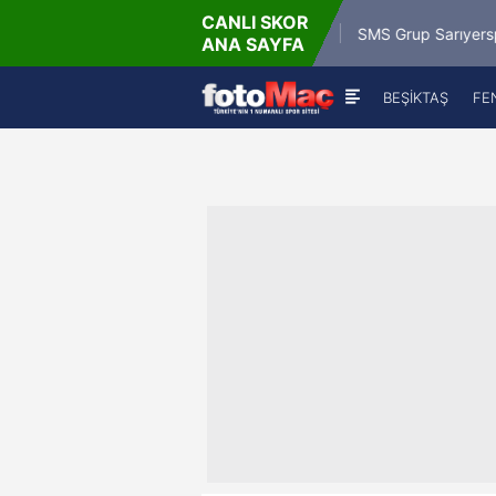
CANLI SKOR
9.8.2026 
Misirli.com.tr Karagümrük
SMS Grup Sarıyerspor
ANA SAYFA
19:0
BEŞİKTAŞ
FE