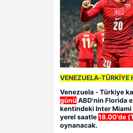
VENEZUELA-TÜRKİYE 
Venezuela
- Türkiye ka
günü
ABD'nin Florida e
kentindeki Inter Miam
yerel saatle
18.00'de (
oynanacak.