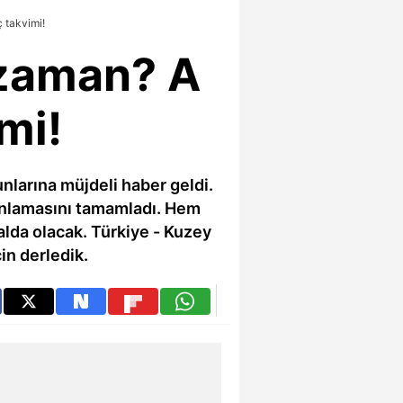
 takvimi!
 zaman? A
mi!
unlarına müjdeli haber geldi.
anlamasını tamamladı. Hem
alda olacak. Türkiye - Kuzey
in derledik.