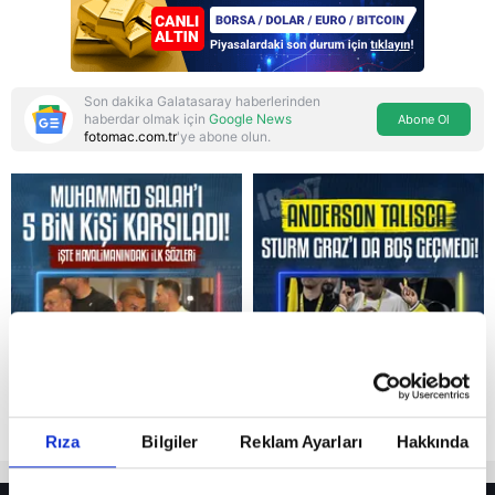
Son dakika Galatasaray haberlerinden
haberdar olmak için
Google News
Abone Ol
fotomac.com.tr
'ye abone olun.
Reddet
Rıza
Bilgiler
Reklam Ayarları
Hakkında