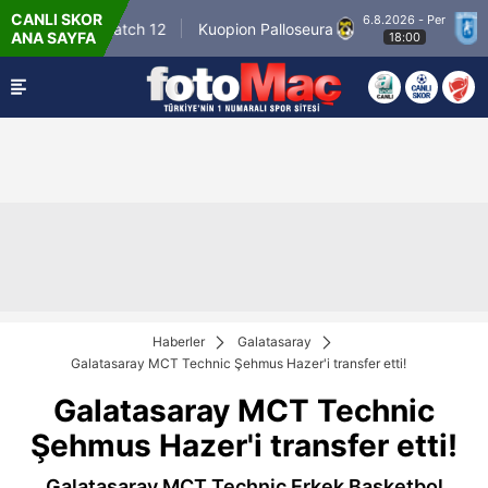
CANLI SKOR
6.8.2026 - Per
Winner Match 12
Kuopion Palloseura
CS U
ANA SAYFA
18:00
Haberler
Galatasaray
Galatasaray MCT Technic Şehmus Hazer'i transfer etti!
Galatasaray MCT Technic
Şehmus Hazer'i transfer etti!
Galatasaray MCT Technic Erkek Basketbol