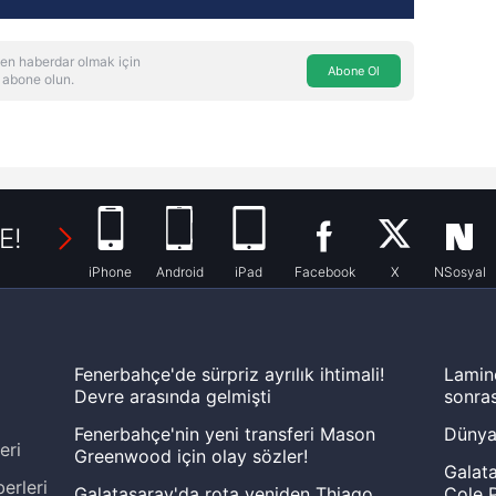
en haberdar olmak için
Abone Ol
 abone olun.
E!
iPhone
Android
iPad
Facebook
X
NSosyal
Fenerbahçe'de sürpriz ayrılık ihtimali!
Lamin
Devre arasında gelmişti
sonras
Fenerbahçe'nin yeni transferi Mason
Dünya
eri
Greenwood için olay sözler!
Galata
erleri
Galatasaray'da rota yeniden Thiago
Cole P