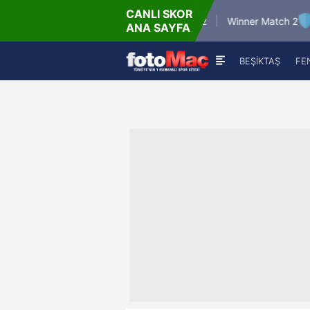
CANLI SKOR
6.8.2026 - Per
6.8.202
Winner Match 12
Winner Match 2
ANA SAYFA
16:00
22:
BEŞİKTAŞ
FE