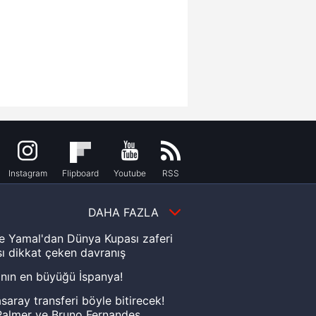
Instagram
Flipboard
Youtube
RSS
DAHA FAZLA
e Yamal'dan Dünya Kupası zaferi
ı dikkat çeken davranış
nın en büyüğü İspanya!
saray transferi böyle bitirecek!
almer ve Bruno Fernandes...