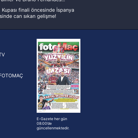
Kupası finali öncesinde İspanya
sinde can sıkan gelişme!
FIFA Dünya Kupası'nı kazanana
yonluk yüzüğü verilecek
n Crespo, Meksika Ligi
rinden Atlas'ın yeni teknik direktörü
TV
FOTOMAÇ
E-Gazete her gün
08:00’de
güncellenmektedir.