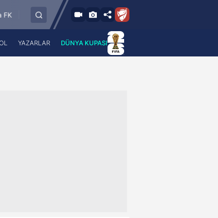
8.8.2026 - Cum
Bandırmaspor
İstanbulspor
Ümraniyespor
17:00
OL
YAZARLAR
DÜNYA KUPASI
 Haber
A Haber Radyo
 Spor
A Spor Radyo
TV
A News Radio
2TV
Radyo Turkuvaz
para
Turkuvaz Romantik
Turkuvaz Efsane
Vav Tv
Radyo Soft
Radyo Energy
Turkuvaz Anadolu