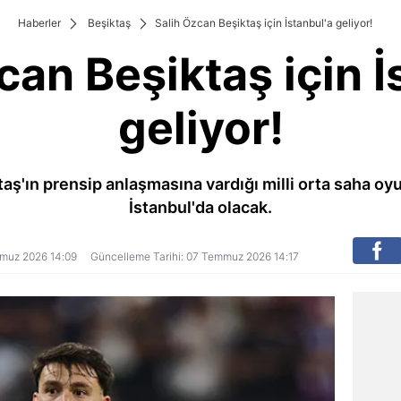
Haberler
Beşiktaş
Salih Özcan Beşiktaş için İstanbul'a geliyor!
can Beşiktaş için İ
geliyor!
taş'ın prensip anlaşmasına vardığı milli orta saha oy
İstanbul'da olacak.
emmuz 2026 14:09
Güncelleme Tarihi: 07 Temmuz 2026 14:17