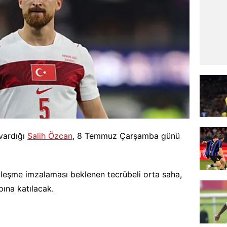
 vardığı
Salih Özcan
, 8 Temmuz Çarşamba günü
özleşme imzalaması beklenen tecrübeli orta saha,
ına katılacak.