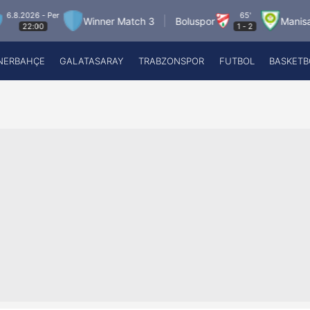
6 - Per
65'
Winner Match 3
Boluspor
Manisa FK
00
1
-
2
NERBAHÇE
GALATASARAY
TRABZONSPOR
FUTBOL
BASKETB
Beşiktaş
A
Fenerbahçe
A
Galatasaray
A
Trabzonspor
A
Futbol
A
Basketbol
Ziraat Türkiye Kupası
DİZİ
Diğer Sporlar