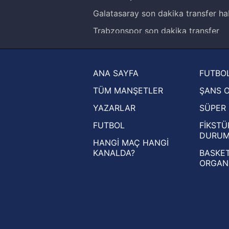
Galatasaray son dakika transfer ha
Trabzonspor son dakika transfer
haberleri
Trendyol Süper Lig haberleri
ANA SAYFA
FUTBOL
Ziraat Türkiye Kupası haberleri
TÜM MANŞETLER
ŞANS 
UEFA Şampiyonlar Ligi haberleri
YAZARLAR
SÜPER 
UEFA Avrupa Ligi haberleri
FUTBOL
FİKSTÜ
UEFA Konferans Ligi haberleri
DURU
HANGİ MAÇ HANGİ
KANALDA?
BASKET
ORGAN