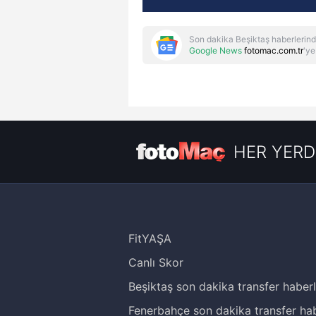
Son dakika Beşiktaş haberlerind
Google News
fotomac.com.tr
'ye
HER YERD
FitYAŞA
Canlı Skor
Beşiktaş son dakika transfer haberl
Fenerbahçe son dakika transfer hab