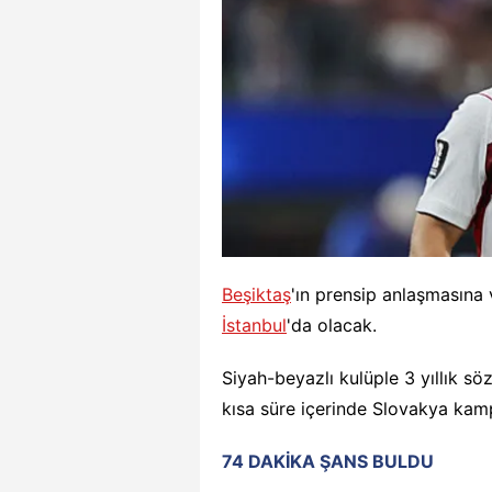
Beşiktaş
'ın prensip anlaşmasına
İstanbul
'da olacak.
Siyah-beyazlı kulüple 3 yıllık s
kısa süre içerinde Slovakya kamp
74 DAKİKA ŞANS BULDU