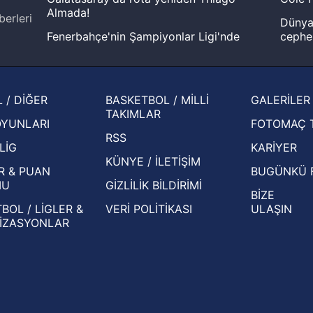
Almada!
berleri
Dünya 
Fenerbahçe'nin Şampiyonlar Ligi'nde
cephe
muhtemel rakibi belli oldu! Gornik
2026 
Zabrze'yi elerlerse...
şampi
İspanya-Arjantin finalinin ardından dış
Herna
 / DİĞER
BASKETBOL / MİLLİ
GALERİLER
basından gündem olan manşetler!
ekiple
TAKIMLAR
OYUNLARI
FOTOMAÇ 
Beşiktaş'ın UEFA Avrupa Ligi'nde 3. Ön
oldu
RSS
Eleme Turu muhtemel rakipleri belli oldu!
LİG
KARİYER
KÜNYE / İLETİŞİM
R & PUAN
BUGÜNKÜ 
MU
GİZLİLİK BİLDİRİMİ
BİZE
BOL / LİGLER &
VERİ POLİTİKASI
ULAŞIN
İZASYONLAR