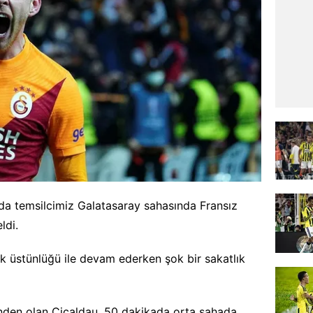
da temsilcimiz Galatasaray sahasında Fransız
ldi.
lık üstünlüğü ile devam ederken şok bir sakatlık
nden olan Cicaldau, 50 dakikada orta sahada