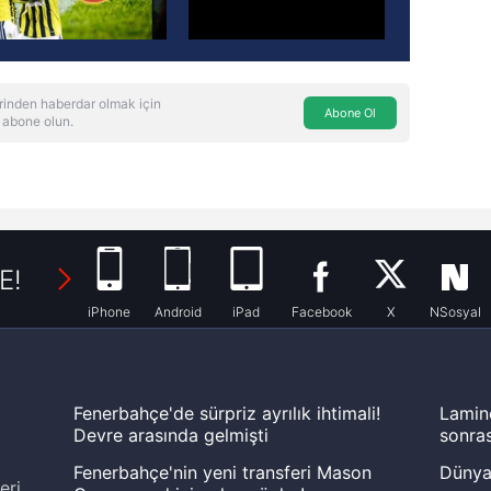
rinden haberdar olmak için
Abone Ol
 abone olun.
E!
iPhone
Android
iPad
Facebook
X
NSosyal
Fenerbahçe'de sürpriz ayrılık ihtimali!
Lamin
Devre arasında gelmişti
sonras
Fenerbahçe'nin yeni transferi Mason
Dünya
eri