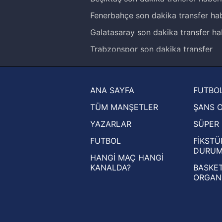
Fenerbahçe son dakika transfer hab
Galatasaray son dakika transfer ha
Trabzonspor son dakika transfer
haberleri
Trendyol Süper Lig haberleri
ANA SAYFA
FUTBOL
Ziraat Türkiye Kupası haberleri
TÜM MANŞETLER
ŞANS 
UEFA Şampiyonlar Ligi haberleri
YAZARLAR
SÜPER 
UEFA Avrupa Ligi haberleri
FUTBOL
FİKSTÜ
UEFA Konferans Ligi haberleri
DURU
HANGİ MAÇ HANGİ
KANALDA?
BASKET
ORGAN