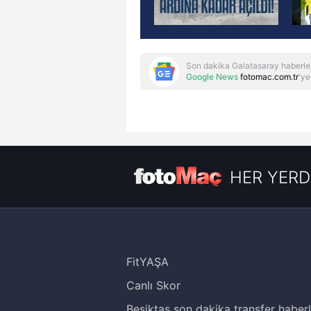
Son dakika Galatasaray haberle
Google News
fotomac.com.tr
'ye
HER YERD
FitYAŞA
Canlı Skor
Beşiktaş son dakika transfer haberl