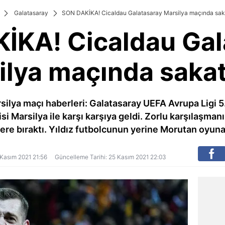
Galatasaray
SON DAKİKA! Cicaldau Galatasaray Marsilya maçında sak
İKA! Cicaldau Gal
ilya maçında sakat
silya maçı haberleri: Galatasaray UEFA Avrupa Ligi 5
si Marsilya ile karşı karşıya geldi. Zorlu karşılaşman
ere bıraktı. Yıldız futbolcunun yerine Morutan oyuna
5 Kasım 2021 21:56
Güncelleme Tarihi: 25 Kasım 2021 22:03