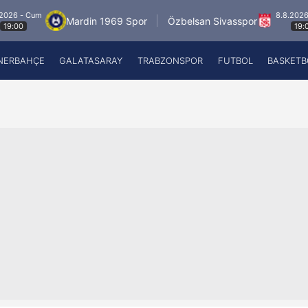
8.8.2026 - Cum
Mardin 1969 Spor
Özbelsan Sivasspor
19:00
NERBAHÇE
GALATASARAY
TRABZONSPOR
FUTBOL
BASKETB
Beşiktaş
A
Fenerbahçe
A
Galatasaray
A
Trabzonspor
A
Futbol
A
Basketbol
Ziraat Türkiye Kupası
DİZİ
Diğer Sporlar