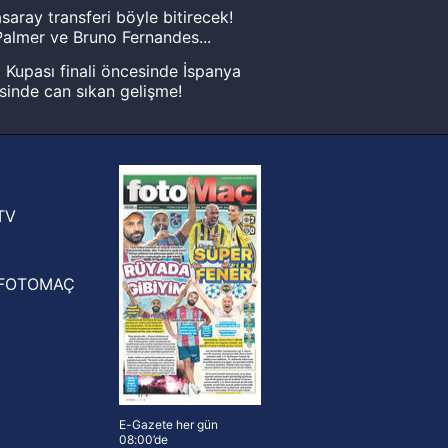
saray transferi böyle bitirecek!
almer ve Bruno Fernandes...
Kupası finali öncesinde İspanya
sinde can sıkan gelişme!
FIFA Dünya Kupası'nı kazanana
yonluk yüzüğü verilecek
n Crespo, Meksika Ligi
rinden Atlas'ın yeni teknik direktörü
TV
FOTOMAÇ
E-Gazete her gün
08:00’de