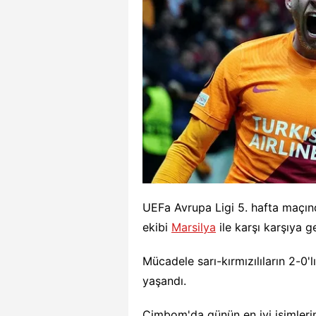
UEFa Avrupa Ligi 5. hafta maçın
ekibi
Marsilya
ile karşı karşıya ge
Mücadele sarı-kırmızılıların 2-0'
yaşandı.
Cimbom'da günün en iyi isimleri