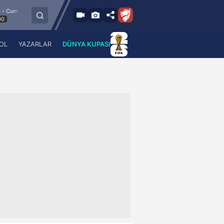
8.8.2026 - Cum
Esenler Erokspor
Hesap.com Antalyaspor
21:30
OL
YAZARLAR
DÜNYA KUPASI
 Haber
A Haber Radyo
 Spor
A Spor Radyo
TV
A News Radio
2TV
Radyo Turkuvaz
para
Turkuvaz Romantik
Turkuvaz Efsane
Vav Tv
Radyo Soft
Radyo Energy
Turkuvaz Anadolu