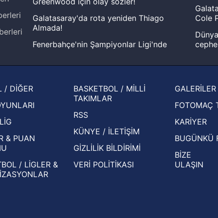
Greenwood için olay sözler!
Galata
erleri
Galatasaray'da rota yeniden Thiago
Cole P
Almada!
berleri
Dünya 
Fenerbahçe'nin Şampiyonlar Ligi'nde
cephe
muhtemel rakibi belli oldu! Gornik
2026 
Zabrze'yi elerlerse...
şampi
İspanya-Arjantin finalinin ardından dış
Herna
 / DİĞER
BASKETBOL / MİLLİ
GALERİLER
basından gündem olan manşetler!
ekiple
TAKIMLAR
OYUNLARI
FOTOMAÇ 
Beşiktaş'ın UEFA Avrupa Ligi'nde 3. Ön
oldu
RSS
Eleme Turu muhtemel rakipleri belli oldu!
LİG
KARİYER
KÜNYE / İLETİŞİM
R & PUAN
BUGÜNKÜ 
MU
GİZLİLİK BİLDİRİMİ
BİZE
BOL / LİGLER &
VERİ POLİTİKASI
ULAŞIN
İZASYONLAR