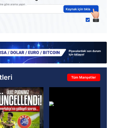
leri
Tüm Manşetler