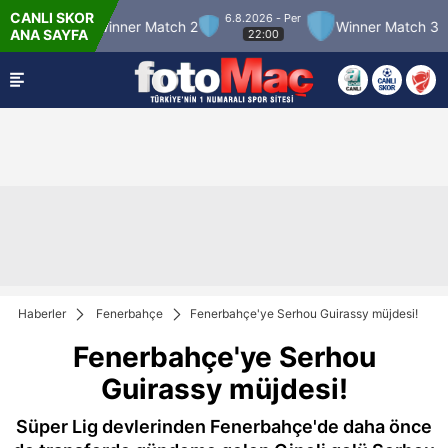
CANLI SKOR
6.8.2026 - Per
Winner Match 2
Winner Match 3
SP Tre F
ANA SAYFA
22:00
Haberler
Fenerbahçe
Fenerbahçe'ye Serhou Guirassy müjdesi!
Fenerbahçe'ye Serhou
Guirassy müjdesi!
Süper Lig devlerinden Fenerbahçe'de daha önce