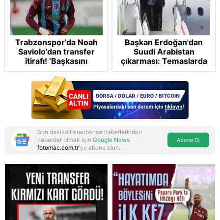
Trabzonspor’da Noah
Başkan Erdoğan'dan
Saviolo’dan transfer
Suudi Arabistan
itirafı! ‘Başkasını
çıkarması: Temaslarda
izlemeye geldi’
bulunacak
Son dakika Fenerbahçe haberlerinden
haberdar olmak için
Google News
Abone Ol
fotomac.com.tr
'ye abone olun.
Reddet