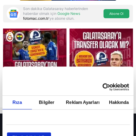
Son dakika Galatasaray haberlerinden
haberdar olmak için
Google News
Abone Ol
fotomac.com.tr
'ye abone olun.
Reddet
Rıza
Bilgiler
Reklam Ayarları
Hakkında
HER YERDE!