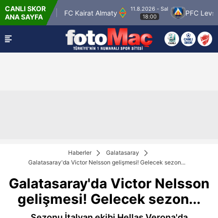
CANLI SKOR
11.8.2026 - Sal
or
FC Kairat Almaty
PFC Levski Sofya
S
ANA SAYFA
18:00
Haberler
Galatasaray
Galatasaray'da Victor Nelsson gelişmesi! Gelecek sezon...
Galatasaray'da Victor Nelsson
gelişmesi! Gelecek sezon...
Sezonu İtalyan ekibi Hellas Verona'da