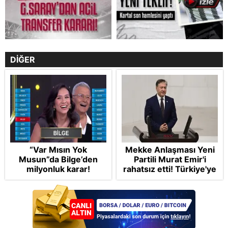
DİĞER
“Var Mısın Yok
Mekke Anlaşması Yeni
Musun”da Bilge’den
Partili Murat Emir'i
milyonluk karar!
rahatsız etti! Türkiye'ye
"paralı muhafız" rolü
biçti