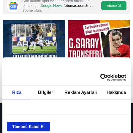
Son dakika spor haberlerinden haberdar
olmak için
Google News
fotomac.com.tr
'ye
Abone Ol
abone olun.
Reddet
Rıza
Bilgiler
Reklam Ayarları
Hakkında
HER YERDE!
Fenerbahçe’de sürpriz ayrılık ihtimali! Devre arasında gelmişti
Tümünü Kabul Et