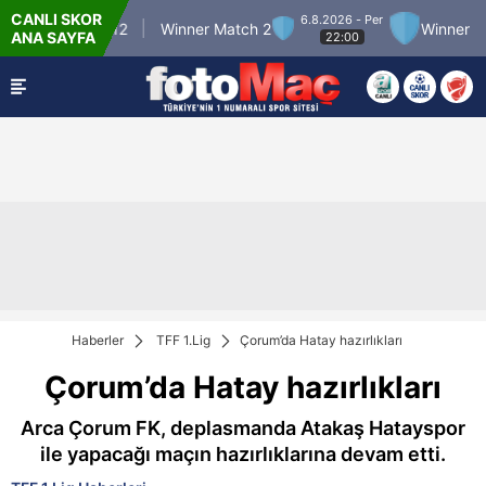
CANLI SKOR
6.8.2026 - Per
inner Match 12
Winner Match 2
Winner Matc
ANA SAYFA
22:00
Haberler
TFF 1.Lig
Çorum’da Hatay hazırlıkları
Çorum’da Hatay hazırlıkları
Arca Çorum FK, deplasmanda Atakaş Hatayspor
ile yapacağı maçın hazırlıklarına devam etti.