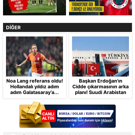
DİĞER
Noa Lang referans oldu!
Başkan Erdoğan'ın
Hollandalı yıldız adım
Cidde çıkarmasının arka
adım Galatasaray’a...
planı! Suudi Arabistan
ve Pakistan'la Mekke
Anlaşması: "Tel Aviv için
'ölümcül ittifak"