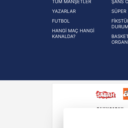
TÜM MANŞETLER
ŞANS 
UEFA Şampiyonlar Ligi haberleri
YAZARLAR
SÜPER 
UEFA Avrupa Ligi haberleri
FUTBOL
FİKSTÜ
UEFA Konferans Ligi haberleri
DURU
HANGİ MAÇ HANGİ
KANALDA?
BASKET
ORGAN
Reddet