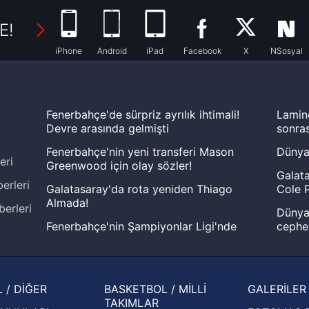
E!
iPhone
Android
iPad
Facebook
X
NSosyal
Fenerbahçe'de sürpriz ayrılık ihtimali!
Lamin
Devre arasında gelmişti
sonras
Fenerbahçe'nin yeni transferi Mason
Dünya
eri
Greenwood için olay sözler!
Galata
erleri
Galatasaray'da rota yeniden Thiago
Cole P
Almada!
berleri
Dünya 
Fenerbahçe'nin Şampiyonlar Ligi'nde
cephe
muhtemel rakibi belli oldu! Gornik
2026 
Zabrze'yi elerlerse...
şampi
İspanya-Arjantin finalinin ardından dış
Herna
 / DİĞER
BASKETBOL / MİLLİ
GALERİLER
basından gündem olan manşetler!
ekiple
TAKIMLAR