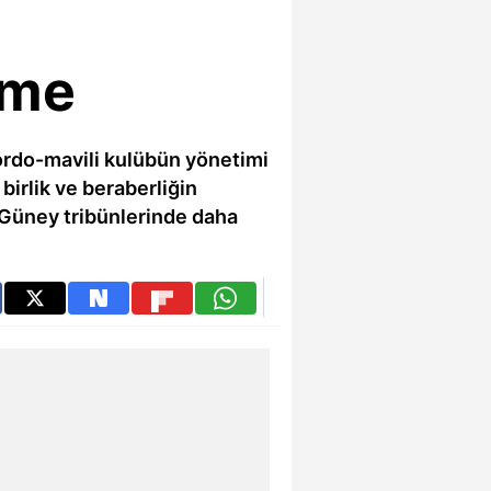
nme
ordo-mavili kulübün yönetimi
 birlik ve beraberliğin
e Güney tribünlerinde daha