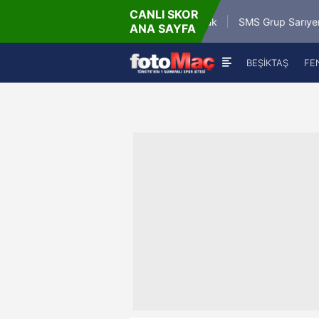
CANLI SKOR
26 - Paz
Misirli.com.tr Karagümrük
SMS Grup Sarıyerspor
ANA SAYFA
9:00
BEŞİKTAŞ
FE