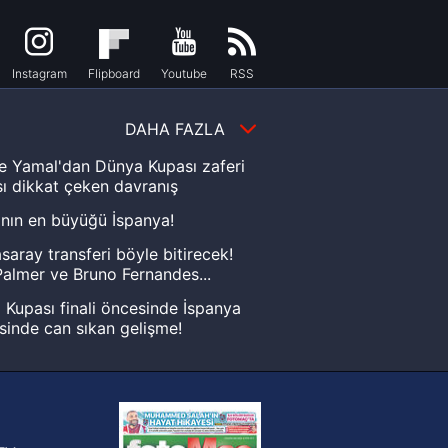
Instagram
Flipboard
Youtube
RSS
DAHA FAZLA
e Yamal'dan Dünya Kupası zaferi
ı dikkat çeken davranış
nın en büyüğü İspanya!
saray transferi böyle bitirecek!
almer ve Bruno Fernandes...
Kupası finali öncesinde İspanya
sinde can sıkan gelişme!
FIFA Dünya Kupası'nı kazanana
yonluk yüzüğü verilecek
n Crespo, Meksika Ligi
rinden Atlas'ın yeni teknik direktörü