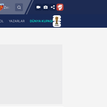
9.8.2026 - Paz
er Kayserispor
Sipay Bodrum FK
Bursaspor
21:30
OL
YAZARLAR
DÜNYA KUPASI
 Haber
A Haber Radyo
 Spor
A Spor Radyo
TV
A News Radio
2TV
Radyo Turkuvaz
para
Turkuvaz Romantik
Turkuvaz Efsane
Vav Tv
Radyo Soft
Radyo Energy
Turkuvaz Anadolu