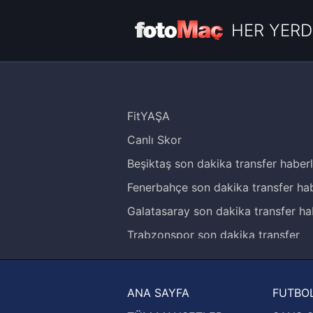
HER YERD
FitYAŞA
Canlı Skor
Beşiktaş son dakika transfer haberl
Fenerbahçe son dakika transfer hab
Galatasaray son dakika transfer ha
Trabzonspor son dakika transfer
haberleri
Trendyol Süper Lig haberleri
ANA SAYFA
FUTBOL
Ziraat Türkiye Kupası haberleri