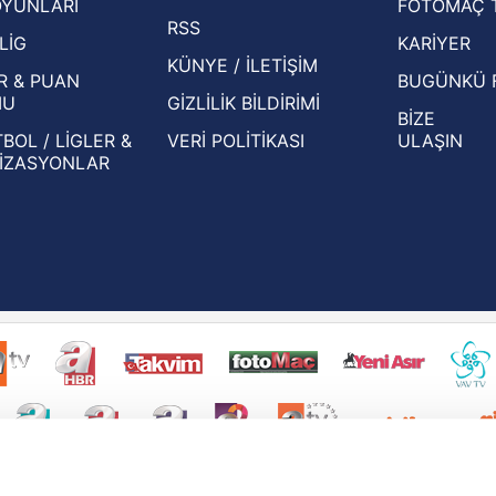
OYUNLARI
FOTOMAÇ 
Beşiktaş'ın UEFA Avrupa Ligi'nde 3. Ön
oldu
RSS
Eleme Turu muhtemel rakipleri belli oldu!
LİG
KARİYER
KÜNYE / İLETİŞİM
R & PUAN
BUGÜNKÜ 
MU
GİZLİLİK BİLDİRİMİ
BİZE
BOL / LİGLER &
VERİ POLİTİKASI
ULAŞIN
İZASYONLAR