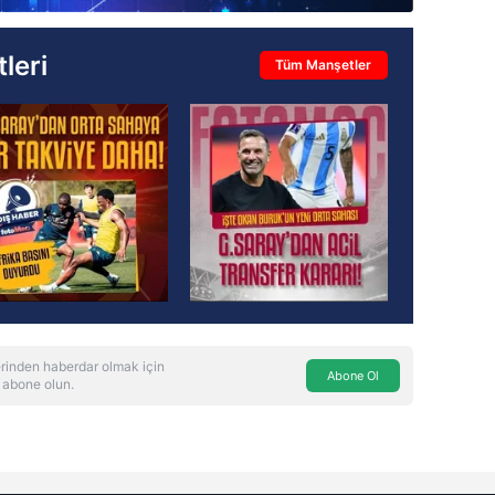
leri
Tüm Manşetler
rinden haberdar olmak için
Abone Ol
 abone olun.