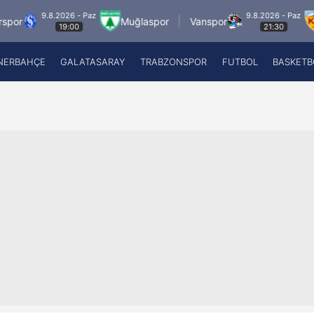
9.8.2026 - Paz
9.8.2026 - Paz
Muğlaspor
Vanspor
Zecorn
19:00
21:30
NERBAHÇE
GALATASARAY
TRABZONSPOR
FUTBOL
BASKETB
Beşiktaş
A
Fenerbahçe
A
Galatasaray
A
Trabzonspor
A
Futbol
A
Basketbol
Ziraat Türkiye Kupası
DİZİ
Diğer Sporlar