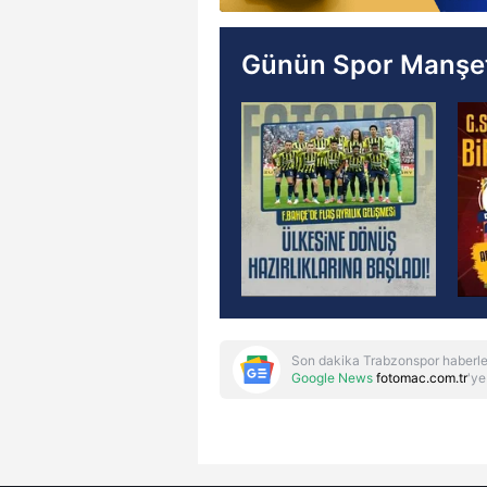
Günün Spor Manşet
Son dakika Trabzonspor haberle
Google News
fotomac.com.tr
'ye