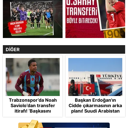
DİĞER
Trabzonspor’da Noah
Başkan Erdoğan'ın
Saviolo’dan transfer
Cidde çıkarmasının arka
itirafı! ‘Başkasını
planı! Suudi Arabistan
izlemeye geldi’
ve Pakistan'la üçlü ortak
savunma anlaşması:
"Islamic NATO"