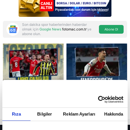
manşetleri
Son dakika spor haberlerinden haberdar
olmak için
Google News
fotomac.com.tr
'ye
Abone Ol
abone olun.
Reddet
Rıza
Bilgiler
Reklam Ayarları
Hakkında