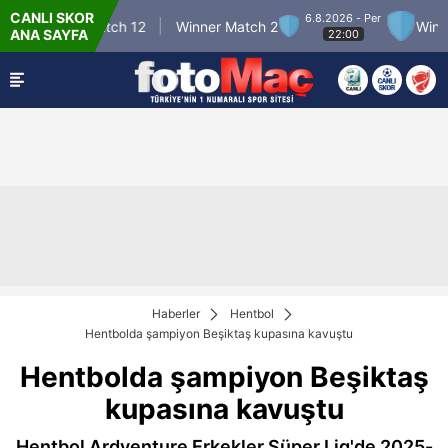
CANLI SKOR
6.8.2026 - Per
Winner Match 12
Winner Match 2
Winner M
ANA SAYFA
22:00
Haberler
Hentbol
Hentbolda şampiyon Beşiktaş kupasına kavuştu
Hentbolda şampiyon Beşiktaş
kupasına kavuştu
Hentbol Ardventure Erkekler Süper Lig'de 2025-