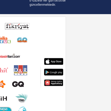
E-Gazete her gün 08:00’de
güncellenmektedir.