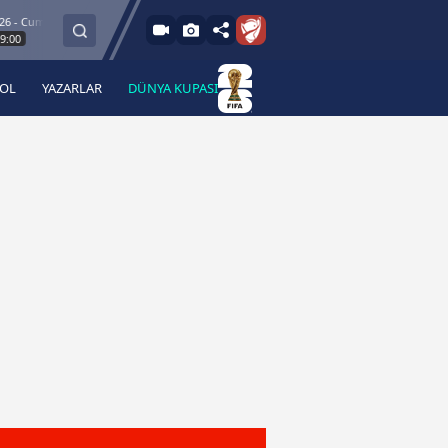
um
8.8.2026 - Cu
Esenler Erokspor
Hesap.com Antalyaspor
21:30
BOL
YAZARLAR
DÜNYA KUPASI
 Haber
A Haber Radyo
 Spor
A Spor Radyo
TV
A News Radio
2TV
Radyo Turkuvaz
para
Turkuvaz Romantik
Turkuvaz Efsane
Vav Tv
Radyo Soft
Radyo Energy
Turkuvaz Anadolu