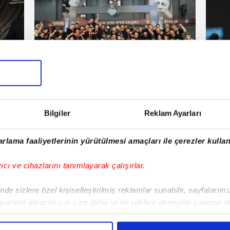
Hentbol
Beş
artesi
30 Mayıs 2026 | Cumartesi
Bilgiler
Reklam Ayarları
E!
rlama faaliyetlerinin yürütülmesi amaçları ile çerezler kullan
iPhone
Android
iPad
Facebook
X
NSosyal
yıcı ve cihazlarını tanımlayarak çalışırlar.
de sizlere özel kişiselleştirilmiş reklamlar sunabilir, sayfalarım
aparken amacımızın size daha iyi bir reklam deneyimi sunmak ol
Fenerbahçe'de sürpriz ayrılık ihtimali!
Lamin
imizden gelen çabayı gösterdiğimizi ve bu noktada, reklamların ma
Devre arasında gelmişti
sonras
olduğunu sizlere hatırlatmak isteriz.