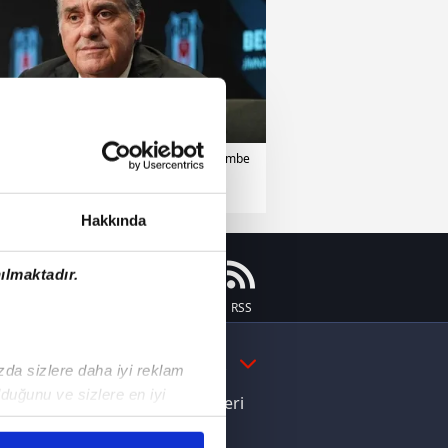
iktaş
16 Nisan 2026 | Perşembe
Hakkında
ılmaktadır.
Instagram
Flipboard
Youtube
RSS
DAHA FAZLA
ızda sizlere daha iyi reklam
duğunu ve sizlere en iyi
e Yamal'dan Dünya Kupası zaferi
liyetlerimizi karşılamak
ı dikkat çeken davranış