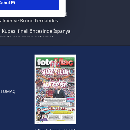
abul Et
nın en büyüğü İspanya!
ar gösterilmeyecektir."
saray transferi böyle bitirecek!
almer ve Bruno Fernandes...
çerezler kullanılmaktadır. Bu
Kupası finali öncesinde İspanya
u hizmetlerinin sunulması
sinde can sıkan gelişme!
i ve sizlere yönelik
nılacaktır.
FIFA Dünya Kupası'nı kazanana
yonluk yüzüğü verilecek
kin detaylı bilgi için Ayarlar
n Crespo, Meksika Ligi
rinden Atlas'ın yeni teknik
örü oldu
ak ve sitemizde ilgili
OTOMAÇ