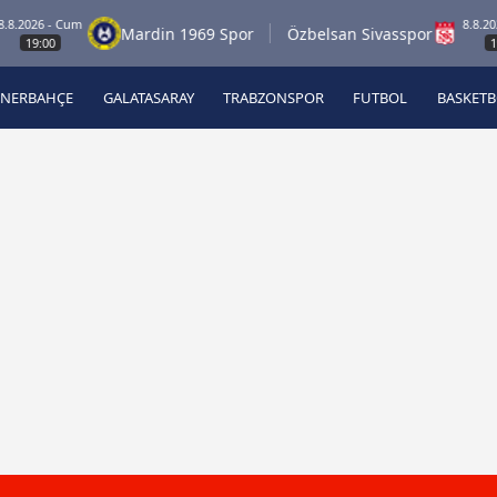
26 - Cum
8.8.2026 - C
Mardin 1969 Spor
Özbelsan Sivasspor
:00
19:00
ENERBAHÇE
GALATASARAY
TRABZONSPOR
FUTBOL
BASKET
Beşiktaş
A
Fenerbahçe
A
Galatasaray
A
Trabzonspor
A
Futbol
A
Basketbol
Ziraat Türkiye Kupası
DİZİ
Diğer Sporlar