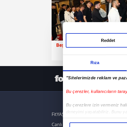
Reddet
Beşiktaş
30 Mayıs 2026 | Cum
Rıza
HER YERD
"Sitelerimizde reklam ve paza
Bu çerezler, kullanıcıların tara
Bu çerezlere izin vermeniz halin
deneyimi yaşatabiliriz. Bunu y
FitYAŞA
içerikleri sunabilmek adına el
Canlı Skor
noktasında tek gelir kalemimiz 