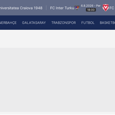
6.8.2026 - Per
aiova 1948
FC Inter Turku
FC Vaduz
Jagi
18:00
NERBAHÇE
GALATASARAY
TRABZONSPOR
FUTBOL
BASKETB
Beşiktaş
A
Fenerbahçe
A
Galatasaray
A
Trabzonspor
A
Futbol
A
Basketbol
Ziraat Türkiye Kupası
DİZİ
Diğer Sporlar