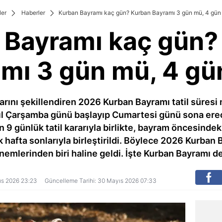
ler
Haberler
Kurban Bayramı kaç gün? Kurban Bayramı 3 gün mü, 4 gün
 Bayramı kaç gün?
mı 3 gün mü, 4 g
arını şekillendiren 2026 Kurban Bayramı tatil süresi 
yıl Çarşamba günü başlayıp Cumartesi günü sona ere
 9 günlük tatil kararıyla birlikte, bayram öncesindeki
k hafta sonlarıyla birleştirildi. Böylece 2026 Kurban 
önemlerinden biri haline geldi. İşte Kurban Bayramı de
yıs 2026 23:23
Güncelleme Tarihi: 30 Mayıs 2026 07:33