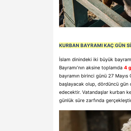
KURBAN BAYRAMI KAÇ GÜN SÜ
İslam dinindeki iki büyük bayra
Bayramı'nın aksine toplamda
4 
bayramın birinci günü 27 Mayıs 
başlayacak olup, dördüncü gün
edecektir. Vatandaşlar kurban ke
günlük süre zarfında gerçekleştir