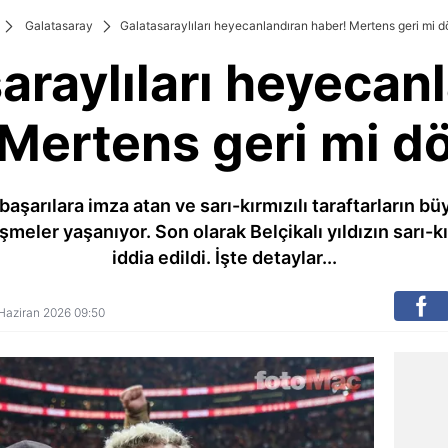
Galatasaray
Galatasaraylıları heyecanlandıran haber! Mertens geri mi 
araylıları heyecan
 Mertens geri mi d
aşarılara imza atan ve sarı-kırmızılı taraftarların b
işmeler yaşanıyor. Son olarak Belçikalı yıldızın sarı-k
iddia edildi. İşte detaylar...
1 Haziran 2026 09:50