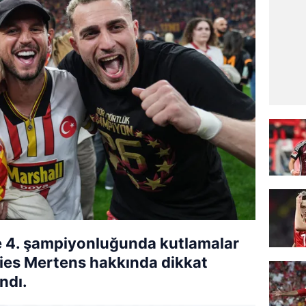
te 4. şampiyonluğunda kutlamalar
Dries Mertens hakkında dikkat
ndı.