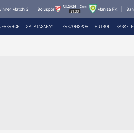
7.8.2026 - Cum
8
Boluspor
Manisa FK
Bandırmaspor
21:30
NERBAHÇE
GALATASARAY
TRABZONSPOR
FUTBOL
BASKETB
Beşiktaş
A
Fenerbahçe
A
Galatasaray
A
Trabzonspor
A
Futbol
A
Basketbol
Ziraat Türkiye Kupası
DİZİ
Diğer Sporlar