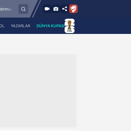
.8.2026 - Cum
8.8.2026 - Cum
İstanbulspor
Ümraniyespor
17:00
19:00
OL
YAZARLAR
DÜNYA KUPASI
 Haber
A Haber Radyo
 Spor
A Spor Radyo
TV
A News Radio
2TV
Radyo Turkuvaz
para
Turkuvaz Romantik
Turkuvaz Efsane
Vav Tv
Radyo Soft
Radyo Energy
Turkuvaz Anadolu