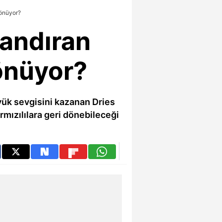
dönüyor?
landıran
önüyor?
üyük sevgisini kazanan Dries
ırmızılılara geri dönebileceği