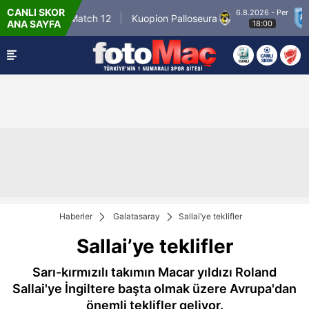
CANLI SKOR
6.8.2026 - Per
Winner Match 12
Kuopion Palloseura
CS
ANA SAYFA
18:00
Haberler
Galatasaray
Sallai’ye teklifler
Sallai’ye teklifler
Sarı-kırmızılı takımın Macar yıldızı Roland
Sallai'ye İngiltere başta olmak üzere Avrupa'dan
önemli teklifler geliyor.