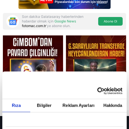
Son dakika Galatasaray haberlerinden
haberdar olmak için
Google News
Abone Ol
fotomac.com.tr
'ye abone olun.
Reddet
Rıza
Bilgiler
Reklam Ayarları
Hakkında
HER YERDE!