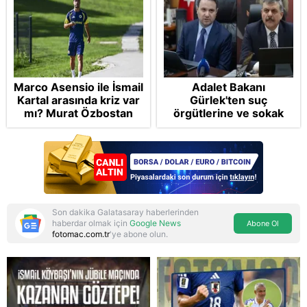
Marco Asensio ile İsmail
Adalet Bakanı
Kartal arasında kriz var
Gürlek'ten suç
mı? Murat Özbostan
örgütlerine ve sokak
analiz etti: Egoları da
çetelerine net mesaj:
yönetmelisiniz
"Devlet tepenize
binecek"
Son dakika Galatasaray haberlerinden
haberdar olmak için
Google News
Abone Ol
fotomac.com.tr
'ye abone olun.
Reddet