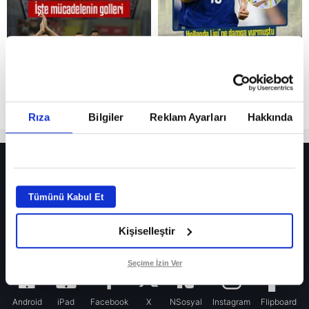
Rıza
Bilgiler
Reklam Ayarları
Hakkında
HER YERDE!
Fenerbahçe’de sürpriz ayrılık ihtimali! Devre arasında gelmişti
Tümünü Kabul Et
Fenerbahçe’nin yeni transferi Mason Greenwood için olay sözler!
Kişiselleştir
Galatasaray’da rota yeniden Thiago Almada!
iPhone
Seçime İzin Ver
Android
iPad
Facebook
X
NSosyal
Instagram
Flipboard