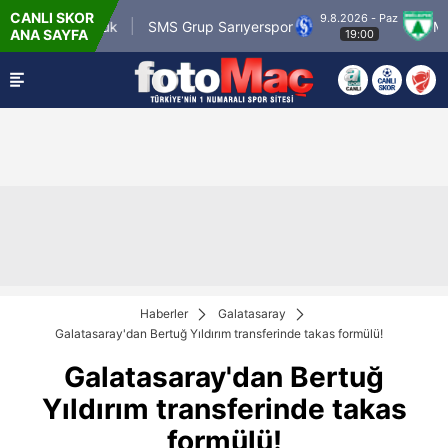
CANLI SKOR
9.8.2026 - Paz
gümrük
SMS Grup Sarıyerspor
Muğlaspor
ANA SAYFA
19:00
Haberler
Galatasaray
Galatasaray'dan Bertuğ Yıldırım transferinde takas formülü!
Galatasaray'dan Bertuğ
Yıldırım transferinde takas
formülü!