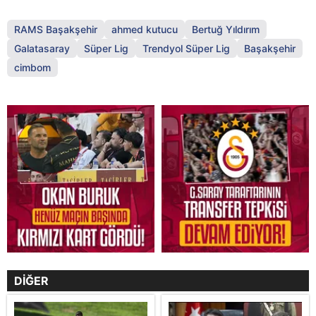
RAMS Başakşehir
ahmed kutucu
Bertuğ Yıldırım
Galatasaray
Süper Lig
Trendyol Süper Lig
Başakşehir
cimbom
DİĞER