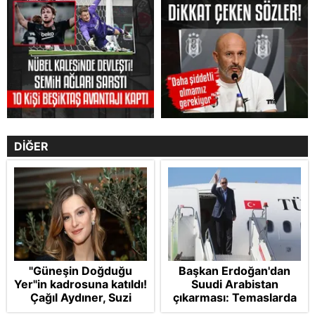
DİĞER
"Güneşin Doğduğu
Başkan Erdoğan'dan
Yer"in kadrosuna katıldı!
Suudi Arabistan
Çağıl Aydıner, Suzi
çıkarması: Temaslarda
karakteriyle geliyor
bulunacak