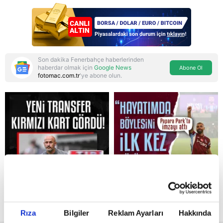
Son dakika Fenerbahçe haberlerinden
haberdar olmak için
Google News
Abone Ol
fotomac.com.tr
'ye abone olun.
Reddet
Rıza
Bilgiler
Reklam Ayarları
Hakkında