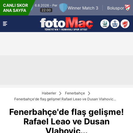
CANLI SKOR
6.8.2026 - Per
7.8.2026 - Cu
h 2
Winner Match 3
Boluspor
ANA SAYFA
22:00
21:30
Haberler
Fenerbahçe
Fenerbahçe'de flaş gelişme! Rafael Leao ve Dusan Vlahovic...
Fenerbahçe'de flaş gelişme!
Rafael Leao ve Dusan
Vlahovic...