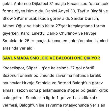
çekti. Anfernee Dijksteel 31 maçla Kocaelispor'da en çok
forma giyen isim oldu. Daniel Agyei 30, Tayfur Bingöl ve
Show 29'ar müsabakada görev aldı. Serdar Dursun,
Ahmet Oğuz ve Habib Keita 27'şer karşılaşmada forma
giyerken; Karol Linetty, Darko Churlinov ve Hrvoje
Smolcic de 25'er maçla takımın en çok süre alan isimleri
arasında yer aldı.
SAVUNMADA SMOLCIC VE BALOGH ÖNE ÇIKIYOR
Kocaelispor, Süper Lig'de kalesinde 37 gol gördü.
Sezonun önemli bölümünde savunma hattında kiralık
oyuncular Hrvoje Smolcic ve Botond Balogh'un görev
alması, sezon sonu planlamasında stoper bölgesini kritik
hale getirdi. Smolcic'in ligde 1 gol ve 1 asistlik katkı
vermesi, Balogh'un ise savunma rotasyonunda yer alan