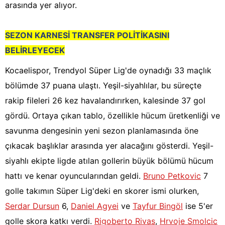
arasında yer alıyor.
SEZON KARNESİ TRANSFER POLİTİKASINI
BELİRLEYECEK
Kocaelispor, Trendyol Süper Lig'de oynadığı 33 maçlık
bölümde 37 puana ulaştı. Yeşil-siyahlılar, bu süreçte
rakip fileleri 26 kez havalandırırken, kalesinde 37 gol
gördü. Ortaya çıkan tablo, özellikle hücum üretkenliği ve
savunma dengesinin yeni sezon planlamasında öne
çıkacak başlıklar arasında yer alacağını gösterdi. Yeşil-
siyahlı ekipte ligde atılan gollerin büyük bölümü hücum
hattı ve kenar oyuncularından geldi.
Bruno Petkovic
7
golle takımın Süper Lig'deki en skorer ismi olurken,
Serdar Dursun
6,
Daniel Agyei
ve
Tayfur Bingöl
ise 5'er
golle skora katkı verdi.
Rigoberto Rivas
,
Hrvoje Smolcic