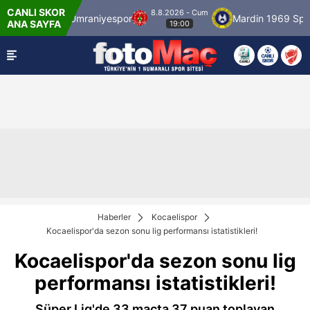
CANLI SKOR
8.8.2026 - Cum
ulspor
Ümraniyespor
Mardin 1969 Spor
ANA SAYFA
19:00
Haberler
Kocaelispor
Kocaelispor'da sezon sonu lig performansı istatistikleri!
Kocaelispor'da sezon sonu lig
performansı istatistikleri!
Süper Lig'de 33 maçta 37 puan toplayan