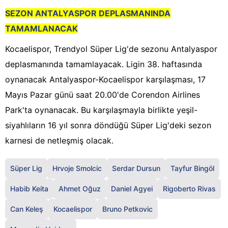
SEZON ANTALYASPOR DEPLASMANINDA
TAMAMLANACAK
Kocaelispor, Trendyol Süper Lig'de sezonu Antalyaspor
deplasmanında tamamlayacak. Ligin 38. haftasında
oynanacak Antalyaspor-Kocaelispor karşılaşması, 17
Mayıs Pazar günü saat 20.00'de Corendon Airlines
Park'ta oynanacak. Bu karşılaşmayla birlikte yeşil-
siyahlıların 16 yıl sonra döndüğü Süper Lig'deki sezon
karnesi de netleşmiş olacak.
Süper Lig
Hrvoje Smolcic
Serdar Dursun
Tayfur Bingöl
Habib Keita
Ahmet Oğuz
Daniel Agyei
Rigoberto Rivas
Can Keleş
Kocaelispor
Bruno Petkovic