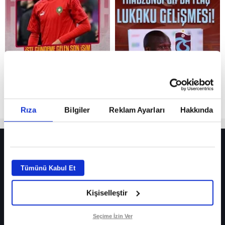
Reddet
Rıza
Bilgiler
Reklam Ayarları
Hakkında
HER YERDE!
Fenerbahçe’de sürpriz ayrılık ihtimali! Devre arasında gelmişti
Tümünü Kabul Et
Fenerbahçe’nin yeni transferi Mason Greenwood için olay sözler!
Kişiselleştir
Galatasaray’da rota yeniden Thiago Almada!
iPhone
Seçime İzin Ver