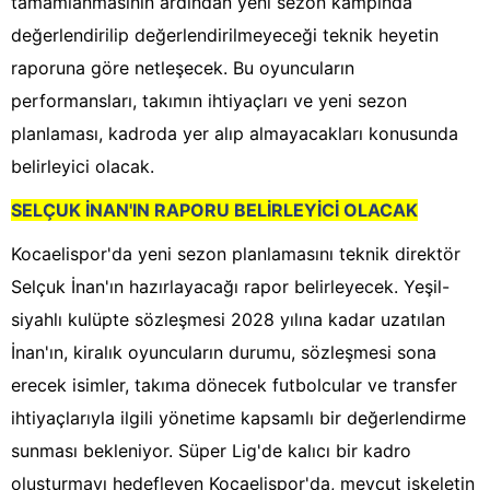
tamamlanmasının ardından yeni sezon kampında
değerlendirilip değerlendirilmeyeceği teknik heyetin
raporuna göre netleşecek. Bu oyuncuların
performansları, takımın ihtiyaçları ve yeni sezon
planlaması, kadroda yer alıp almayacakları konusunda
belirleyici olacak.
SELÇUK İNAN'IN RAPORU BELİRLEYİCİ OLACAK
Kocaelispor'da yeni sezon planlamasını teknik direktör
Selçuk İnan'ın hazırlayacağı rapor belirleyecek. Yeşil-
siyahlı kulüpte sözleşmesi 2028 yılına kadar uzatılan
İnan'ın, kiralık oyuncuların durumu, sözleşmesi sona
erecek isimler, takıma dönecek futbolcular ve transfer
ihtiyaçlarıyla ilgili yönetime kapsamlı bir değerlendirme
sunması bekleniyor. Süper Lig'de kalıcı bir kadro
oluşturmayı hedefleyen Kocaelispor'da, mevcut iskeletin