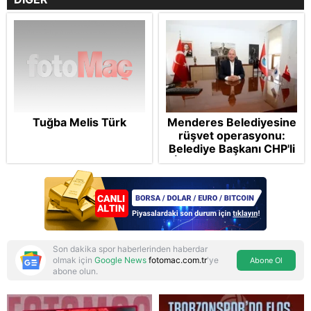
Tuğba Melis Türk
Menderes Belediyesine
rüşvet operasyonu:
Belediye Başkanı CHP'li
İlkay Çiçek tutuklandı
Son dakika spor haberlerinden haberdar
olmak için
Google News
fotomac.com.tr
'ye
Abone Ol
abone olun.