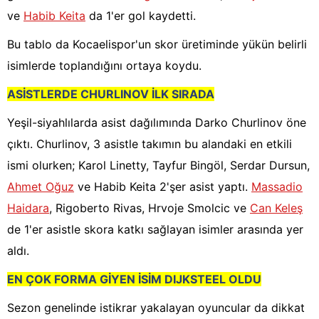
ve
Habib Keita
da 1'er gol kaydetti.
Bu tablo da Kocaelispor'un skor üretiminde yükün belirli
isimlerde toplandığını ortaya koydu.
ASİSTLERDE CHURLINOV İLK SIRADA
Yeşil-siyahlılarda asist dağılımında Darko Churlinov öne
çıktı. Churlinov, 3 asistle takımın bu alandaki en etkili
ismi olurken; Karol Linetty, Tayfur Bingöl, Serdar Dursun,
Ahmet Oğuz
ve Habib Keita 2'şer asist yaptı.
Massadio
Haidara
, Rigoberto Rivas, Hrvoje Smolcic ve
Can Keleş
de 1'er asistle skora katkı sağlayan isimler arasında yer
aldı.
EN ÇOK FORMA GİYEN İSİM DIJKSTEEL OLDU
Sezon genelinde istikrar yakalayan oyuncular da dikkat