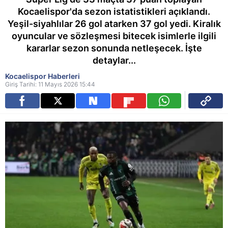
Kocaelispor'da sezon istatistikleri açıklandı.
Yeşil-siyahlılar 26 gol atarken 37 gol yedi. Kiralık
oyuncular ve sözleşmesi bitecek isimlerle ilgili
kararlar sezon sonunda netleşecek. İşte
detaylar...
Kocaelispor Haberleri
Giriş Tarihi: 11 Mayıs 2026 15:44