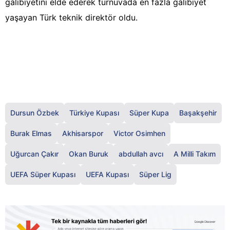
galibiyetini elde ederek turnuvada en fazla galibiyet
yaşayan Türk teknik direktör oldu.
Dursun Özbek
Türkiye Kupası
Süper Kupa
Başakşehir
Burak Elmas
Akhisarspor
Victor Osimhen
Uğurcan Çakır
Okan Buruk
abdullah avcı
A Milli Takım
UEFA Süper Kupası
UEFA Kupası
Süper Lig