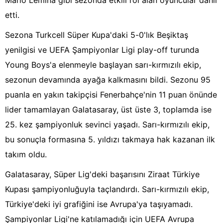
Mario Lemina gibi sezonda etkili rol alan oyuncular dahil
etti.
Sezona Turkcell Süper Kupa'daki 5-0'lık Beşiktaş
yenilgisi ve UEFA Şampiyonlar Ligi play-off turunda
Young Boys'a elenmeyle başlayan sarı-kırmızılı ekip,
sezonun devamında ayağa kalkmasını bildi. Sezonu 95
puanla en yakın takipçisi Fenerbahçe'nin 11 puan önünde
lider tamamlayan Galatasaray, üst üste 3, toplamda ise
25. kez şampiyonluk sevinci yaşadı. Sarı-kırmızılı ekip,
bu sonuçla formasına 5. yıldızı takmaya hak kazanan ilk
takım oldu.
Galatasaray, Süper Lig'deki başarısını Ziraat Türkiye
Kupası şampiyonluğuyla taçlandırdı. Sarı-kırmızılı ekip,
Türkiye'deki iyi grafiğini ise Avrupa'ya taşıyamadı.
Şampiyonlar Ligi'ne katılamadığı için UEFA Avrupa