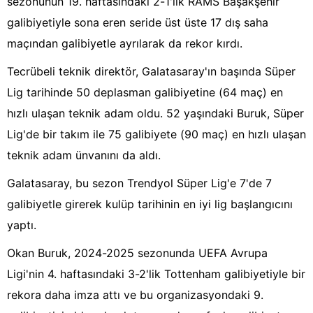
sezonunun 19. haftasındaki 2-1'lik RAMS Başakşehir
galibiyetiyle sona eren seride üst üste 17 dış saha
maçından galibiyetle ayrılarak da rekor kırdı.
Tecrübeli teknik direktör, Galatasaray'ın başında Süper
Lig tarihinde 50 deplasman galibiyetine (64 maç) en
hızlı ulaşan teknik adam oldu. 52 yaşındaki Buruk, Süper
Lig'de bir takım ile 75 galibiyete (90 maç) en hızlı ulaşan
teknik adam ünvanını da aldı.
Galatasaray, bu sezon Trendyol Süper Lig'e 7'de 7
galibiyetle girerek kulüp tarihinin en iyi lig başlangıcını
yaptı.
Okan Buruk, 2024-2025 sezonunda UEFA Avrupa
Ligi'nin 4. haftasındaki 3-2'lik Tottenham galibiyetiyle bir
rekora daha imza attı ve bu organizasyondaki 9.