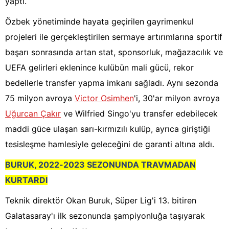
yaptı.
Özbek yönetiminde hayata geçirilen gayrimenkul
projeleri ile gerçekleştirilen sermaye artırımlarına sportif
başarı sonrasında artan stat, sponsorluk, mağazacılık ve
UEFA gelirleri eklenince kulübün mali gücü, rekor
bedellerle transfer yapma imkanı sağladı. Aynı sezonda
75 milyon avroya
Victor Osimhen
'i, 30'ar milyon avroya
Uğurcan Çakır
ve Wilfried Singo'yu transfer edebilecek
maddi güce ulaşan sarı-kırmızılı kulüp, ayrıca giriştiği
tesisleşme hamlesiyle geleceğini de garanti altına aldı.
BURUK, 2022-2023 SEZONUNDA TRAVMADAN
KURTARDI
Teknik direktör Okan Buruk, Süper Lig'i 13. bitiren
Galatasaray'ı ilk sezonunda şampiyonluğa taşıyarak