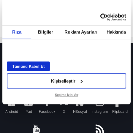
Rıza
Bilgiler
Reklam Ayarları
Hakkında
HER YERDE!
Fenerbahçe’de sürpriz ayrılık ihtimali! Devre arasında gelmişti
Tümünü Kabul Et
Fenerbahçe’nin yeni transferi Mason Greenwood için olay sözler!
Kişiselleştir
Galatasaray’da rota yeniden Thiago Almada!
iPhone
Seçime İzin Ver
Android
iPad
Facebook
X
NSosyal
Instagram
Flipboard