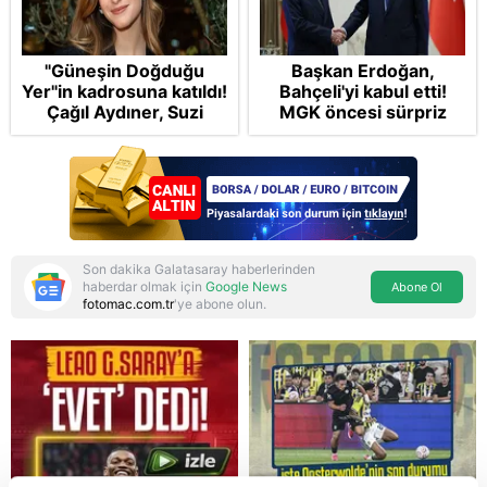
"Güneşin Doğduğu
Başkan Erdoğan,
Yer"in kadrosuna katıldı!
Bahçeli'yi kabul etti!
Çağıl Aydıner, Suzi
MGK öncesi sürpriz
karakteriyle geliyor
zirve: Çerçeve Yasa
teklifi gündemde
Son dakika Galatasaray haberlerinden
haberdar olmak için
Google News
Abone Ol
fotomac.com.tr
'ye abone olun.
Reddet