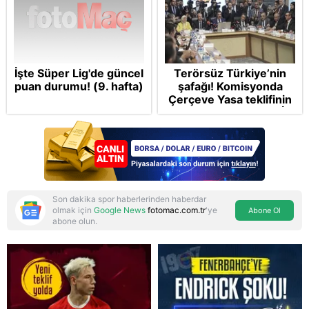
İşte Süper Lig'de güncel
Terörsüz Türkiye’nin
puan durumu! (9. hafta)
şafağı! Komisyonda
Çerçeve Yasa teklifinin
maddelerine geçildi: İP
ve Yeni Parti'den
provokasyon
Son dakika spor haberlerinden haberdar
olmak için
Google News
fotomac.com.tr
'ye
Abone Ol
abone olun.
Reddet