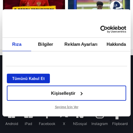
Rıza
Bilgiler
Reklam Ayarları
Hakkında
HER YERDE!
Fenerbahçe’de sürpriz ayrılık ihtimali! Devre arasında gelmişti
Tümünü Kabul Et
Fenerbahçe’nin yeni transferi Mason Greenwood için olay sözler!
Kişiselleştir
Galatasaray’da rota yeniden Thiago Almada!
iPhone
Seçime İzin Ver
Android
iPad
Facebook
X
NSosyal
Instagram
Flipboard