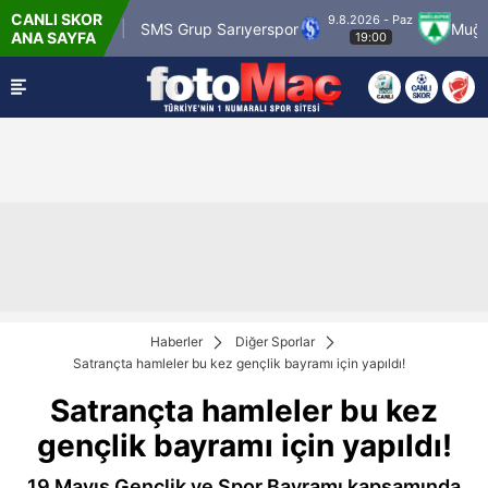
CANLI SKOR
9.8.2026 - Paz
 Karagümrük
SMS Grup Sarıyerspor
Muğlaspo
ANA SAYFA
19:00
Haberler
Diğer Sporlar
Satrançta hamleler bu kez gençlik bayramı için yapıldı!
Satrançta hamleler bu kez
gençlik bayramı için yapıldı!
19 Mayıs Gençlik ve Spor Bayramı kapsamında