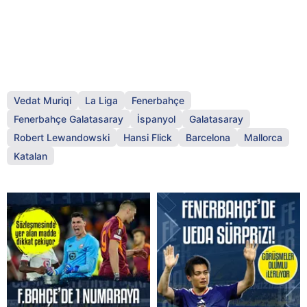
Vedat Muriqi
La Liga
Fenerbahçe
Fenerbahçe Galatasaray
İspanyol
Galatasaray
Robert Lewandowski
Hansi Flick
Barcelona
Mallorca
Katalan