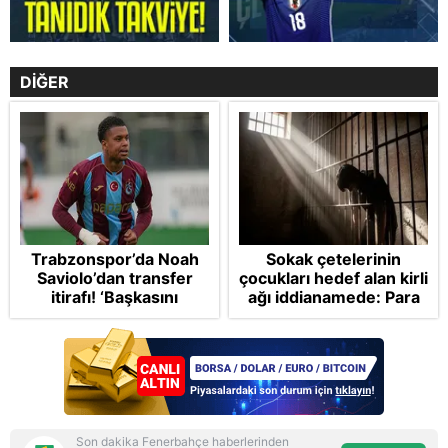
DİĞER
Trabzonspor’da Noah
Sokak çetelerinin
Saviolo’dan transfer
çocukları hedef alan kirli
itirafı! ‘Başkasını
ağı iddianamede: Para
izlemeye geldi’
vaat ettiler oyunlardan
talimat verdiler
Son dakika Fenerbahçe haberlerinden