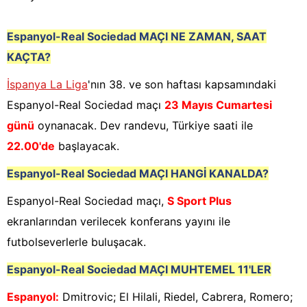
Espanyol-Real Sociedad
MAÇI NE ZAMAN, SAAT
KAÇTA?
İspanya La Liga
'nın 38. ve son haftası kapsamındaki
Espanyol-Real Sociedad maçı
23 Mayıs Cumartesi
günü
oynanacak. Dev randevu, Türkiye saati ile
22.00'de
başlayacak.
Espanyol-Real Sociedad
MAÇI HANGİ KANALDA?
Espanyol-Real Sociedad maçı,
S Sport Plus
ekranlarından verilecek konferans yayını ile
futbolseverlerle buluşacak.
Espanyol-Real Sociedad
MAÇI MUHTEMEL 11'LER
Espanyol
:
Dmitrovic; El Hilali, Riedel, Cabrera, Romero;