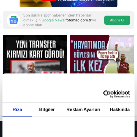
Son dakika spor haberlerinden haberdar
olmak için
Google News
fotomac.com.tr
'ye
Abone Ol
abone olun.
Reddet
Rıza
Bilgiler
Reklam Ayarları
Hakkında
HER YERDE!