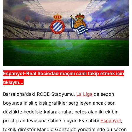
Espanyol-Real Sociedad
maçını canlı takip etmek için
tıklayın...
Barselona'daki RCDE Stadyumu,
La Liga
'da sezon
boyunca inişli çıkışlı grafikler sergileyen ancak son
düzlükte hedefsiz kalarak rahat nefes alan iki ekibin
prestij randevusuna sahne oluyor. Ev sahibi
Espanyol
,
teknik direktör Manolo Gonzalez yönetiminde bu sezon