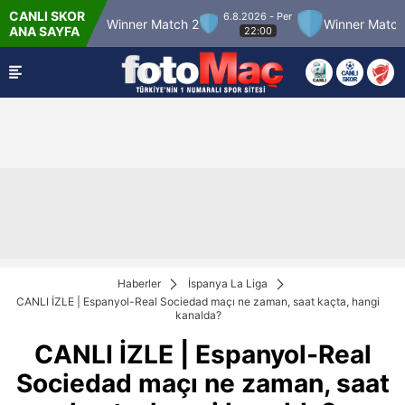
CANLI SKOR
6.8.2026 - Per
r Match 12
Winner Match 2
Winner Match 3
ANA SAYFA
22:00
Haberler
İspanya La Liga
CANLI İZLE | Espanyol-Real Sociedad maçı ne zaman, saat kaçta, hangi
kanalda?
CANLI İZLE | Espanyol-Real
Sociedad maçı ne zaman, saat