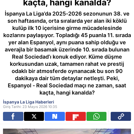
kaçta, hangi kanalda?
İspanya La Liga’da 2025-2026 sezonunun 38. ve
son haftasında, orta sıralarda yer alan iki köklü
kulüp ilk 10 içerisine girme mücadelesinde
kozlarını paylaşıyor. Topladığı 45 puanla 11. sırada
yer alan Espanyol, aynı puana sahip olduğu ve
averajla bir basamak üzerinde 10. sırada bulunan
Real Sociedad’ı konuk ediyor. Küme düşme
korkusundan uzak, tamamen rahat ve prestij
odaklı bir atmosferde oynanacak bu son 90
dakikaya dair tüm detaylar netleşti. Peki,
Espanyol - Real Sociedad maçı ne zaman, saat
kaçta, hangi kanalda?
İspanya La Liga Haberleri
Giriş Tarihi: 23 Mayıs 2026 10:35