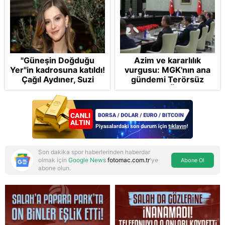
"Güneşin Doğduğu
Azim ve kararlılık
Yer"in kadrosuna katıldı!
vurgusu: MGK'nın ana
Çağıl Aydıner, Suzi
gündemi Terörsüz
karakteriyle geliyor
Türkiye! FETÖ tamamen
bertaraf edilecek
Son dakika spor haberlerinden haberdar
olmak için
Google News
fotomac.com.tr
'ye
Abone Ol
abone olun.
Reddet