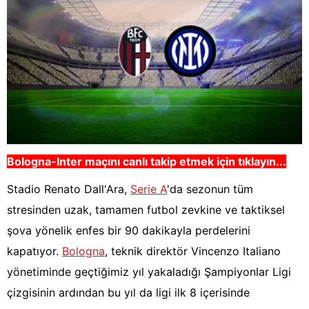
Bologna-Inter
maçını canlı takip etmek için tıklayın...
Stadio Renato Dall'Ara,
Serie A
'da sezonun tüm
stresinden uzak, tamamen futbol zevkine ve taktiksel
şova yönelik enfes bir 90 dakikayla perdelerini
kapatıyor.
Bologna
, teknik direktör Vincenzo Italiano
yönetiminde geçtiğimiz yıl yakaladığı Şampiyonlar Ligi
çizgisinin ardından bu yıl da ligi ilk 8 içerisinde