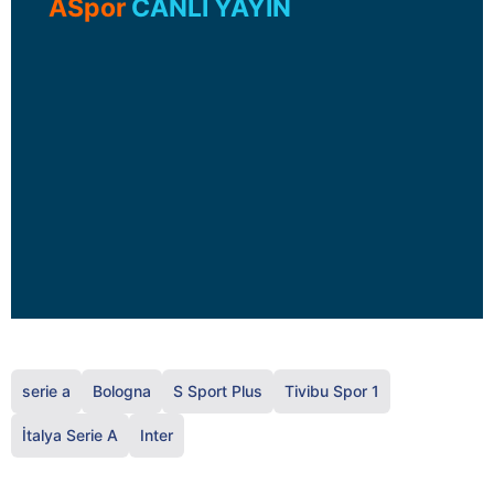
ASpor
CANLI YAYIN
serie a
Bologna
S Sport Plus
Tivibu Spor 1
İtalya Serie A
Inter