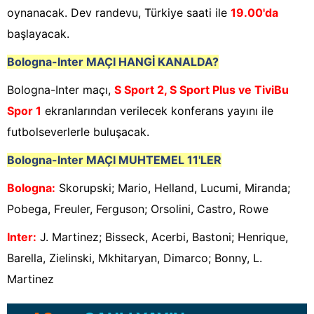
oynanacak. Dev randevu, Türkiye saati ile
19.00'da
başlayacak.
Bologna-Inter
MAÇI HANGİ KANALDA?
Bologna-Inter maçı,
S Sport 2, S Sport Plus ve TiviBu
Spor 1
ekranlarından verilecek konferans yayını ile
futbolseverlerle buluşacak.
Bologna-Inter
MAÇI MUHTEMEL 11'LER
Bologna
:
Skorupski; Mario, Helland, Lucumi, Miranda;
Pobega, Freuler, Ferguson; Orsolini, Castro, Rowe
Inter
:
J. Martinez; Bisseck, Acerbi, Bastoni; Henrique,
Barella, Zielinski, Mkhitaryan, Dimarco; Bonny, L.
Martinez