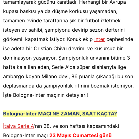
tamamlayarak gücünü kanıtladı. Herhangi bir Avrupa
kupası baskısı ya da düşme korkusu yaşamadan,
tamamen evinde taraftarına şık bir futbol izletmek
isteyen ev sahibi, şampiyonu devirip sezon defterini
görkemli kapatmak istiyor. Konuk ekip
Inter
cephesinde
ise adeta bir Cristian Chivu devrimi ve kusursuz bir
dominasyon yaşanıyor. Şampiyonluk unvanını bitime 3
hafta kala ilan eden, Serie A'da süper silahlarıyla lige
ambargo koyan Milano devi, 86 puanla çıkacağı bu son
deplasmanda da şampiyonluk ritmini bozmak istemiyor.
İşte Bologna-Inter maçının detayları!
Bologna-Inter
MAÇI NE ZAMAN, SAAT KAÇTA?
İtalya Serie A
'nın 38. ve son haftası kapsamındaki
Bologna-Inter maçı
23 Mayıs Cumartesi günü