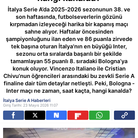
İtalya Serie A’da 2025-2026 sezonunun 38. ve
son haftasında, futbolseverlerin gözünü
kırpmadan izleyeceği harika bir kapanış maçı
sahne alıyor. Haftalar öncesinden
şampiyonluğunu ilan eden ve 86 puanla zirvede
tek başına oturan İtalya'nın en büyüğü Inter,
sezonu orta sıralarda başarılı bir şekilde
tamamlayan 55 puanlı 8. sıradaki Bologna’ya
konuk oluyor. Vincenzo Italiano ile Cristian
Chivu'nun öğrencileri arasındaki bu zevkli Serie A
finaline dair tüm detaylar netleşti. Peki, Bologna -
Inter maçı ne zaman, saat kaçta, hangi kanalda?
İtalya Serie A Haberleri
Giriş Tarihi: 23 Mayıs 2026 11:07