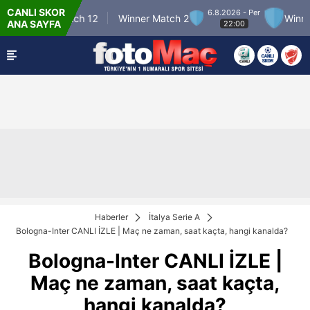
CANLI SKOR
6.8.2026 - Per
Winner Match 12
Winner Match 2
Winner M
ANA SAYFA
22:00
Haberler
İtalya Serie A
Bologna-Inter CANLI İZLE | Maç ne zaman, saat kaçta, hangi kanalda?
Bologna-Inter CANLI İZLE |
Maç ne zaman, saat kaçta,
hangi kanalda?