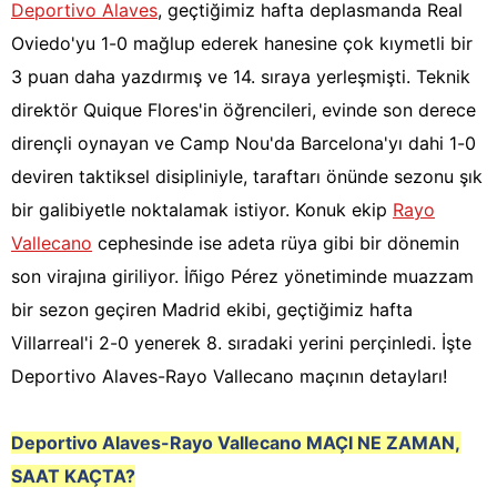
Deportivo Alaves
, geçtiğimiz hafta deplasmanda Real
Oviedo'yu 1-0 mağlup ederek hanesine çok kıymetli bir
3 puan daha yazdırmış ve 14. sıraya yerleşmişti. Teknik
direktör Quique Flores'in öğrencileri, evinde son derece
dirençli oynayan ve Camp Nou'da Barcelona'yı dahi 1-0
deviren taktiksel disipliniyle, taraftarı önünde sezonu şık
bir galibiyetle noktalamak istiyor. Konuk ekip
Rayo
Vallecano
cephesinde ise adeta rüya gibi bir dönemin
son virajına giriliyor. İñigo Pérez yönetiminde muazzam
bir sezon geçiren Madrid ekibi, geçtiğimiz hafta
Villarreal'i 2-0 yenerek 8. sıradaki yerini perçinledi. İşte
Deportivo Alaves-Rayo Vallecano maçının detayları!
Deportivo Alaves-Rayo Vallecano
MAÇI NE ZAMAN,
SAAT KAÇTA?