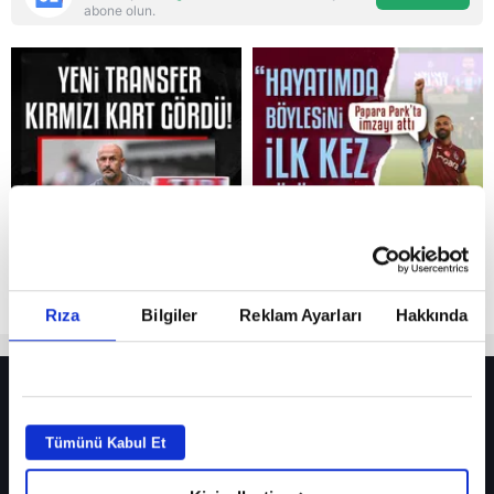
abone olun.
Reddet
Rıza
Bilgiler
Reklam Ayarları
Hakkında
HER YERDE!
Fenerbahçe’de sürpriz ayrılık ihtimali! Devre arasında gelmişti
Tümünü Kabul Et
Fenerbahçe’nin yeni transferi Mason Greenwood için olay sözler!