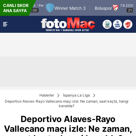
CANLI SKOR
6.8.2026 - Per
7.8.2026 - Cum
 2
Winner Match 3
Boluspor
ANA SAYFA
22:00
21:30
Haberler
İspanya La Liga
Deportivo Alaves-Rayo Vallecano maçı izle: Ne zaman, saat kaçta, hangi
kanalda?
Deportivo Alaves-Rayo
Vallecano maçı izle: Ne zaman,