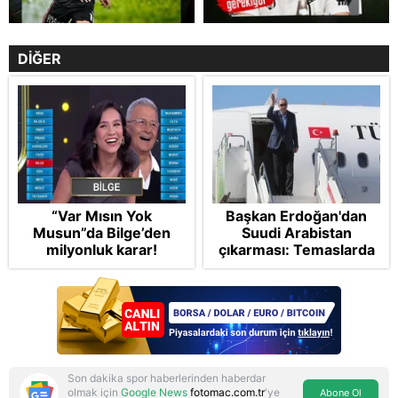
DİĞER
“Var Mısın Yok
Başkan Erdoğan'dan
Musun”da Bilge’den
Suudi Arabistan
milyonluk karar!
çıkarması: Temaslarda
bulunacak
Son dakika spor haberlerinden haberdar
olmak için
Google News
fotomac.com.tr
'ye
Abone Ol