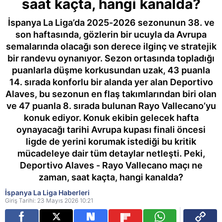
saat kaçta, hangi kanalda?
İspanya La Liga’da 2025-2026 sezonunun 38. ve
son haftasında, gözlerin bir ucuyla da Avrupa
semalarında olacağı son derece ilginç ve stratejik
bir randevu oynanıyor. Sezon ortasında topladığı
puanlarla düşme korkusundan uzak, 43 puanla
14. sırada konforlu bir alanda yer alan Deportivo
Alaves, bu sezonun en flaş takımlarından biri olan
ve 47 puanla 8. sırada bulunan Rayo Vallecano’yu
konuk ediyor. Konuk ekibin gelecek hafta
oynayacağı tarihi Avrupa kupası finali öncesi
ligde de yerini korumak istediği bu kritik
mücadeleye dair tüm detaylar netleşti. Peki,
Deportivo Alaves - Rayo Vallecano maçı ne
zaman, saat kaçta, hangi kanalda?
İspanya La Liga Haberleri
Giriş Tarihi: 23 Mayıs 2026 10:21