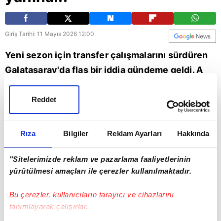
Giriş Tarihi: 11 Mayıs 2026 12:00
Yeni sezon için transfer çalışmalarını sürdüren
Galatasaray'da flaş bir iddia gündeme geldi. A
Spor yorumcusu Nevzat Dindar, sarı-
kırmızılıların önümüzdeki sezonki forvet
Reddet
planlamasını açıkladı. İşte detaylar...
Rıza
Bilgiler
Reklam Ayarları
Hakkında
Spor
Galatasaray
"Sitelerimizde reklam ve pazarlama faaliyetlerinin
yürütülmesi amaçları ile çerezler kullanılmaktadır.
Bu çerezler, kullanıcıların tarayıcı ve cihazlarını
tanımlayarak çalışırlar.