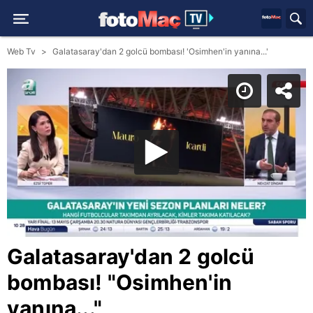
Web Tv
Galatasaray'dan 2 golcü bombası! 'Osimhen'in yanına...'
Galatasaray'dan 2 golcü
bombası! "Osimhen'in
yanına..."