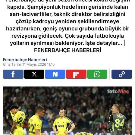
kapıda. Şampiyonluk hedefinin gerisinde kalan
sarı-lacivertliler, teknik direktör belirsizliğini
çözüp kadroyu yeniden şekillendirmeye
hazırlanırken, geniş oyuncu grubunda büyük bir
revizyona gidilecek. Çok sayıda futbolcuyla
yolların ayrılması bekleniyor. İşte detaylar... |
FENERBAHÇE HABERLERİ
Fenerbahçe Haberleri
Giriş Tarihi: 11 Mayıs 2026 11:10