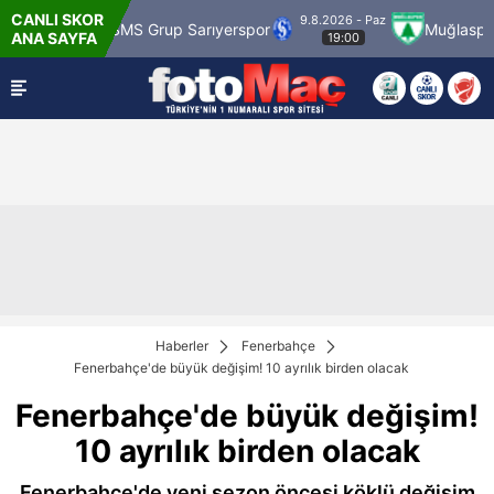
CANLI SKOR
9.8.2026 - Paz
9
 Grup Sarıyerspor
Muğlaspor
Vanspor
ANA SAYFA
19:00
Haberler
Fenerbahçe
Fenerbahçe'de büyük değişim! 10 ayrılık birden olacak
Fenerbahçe'de büyük değişim!
10 ayrılık birden olacak
Fenerbahçe'de yeni sezon öncesi köklü değişim