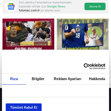
Son dakika Fenerbahçe haberlerinden
haberdar olmak için
Google News
Abone Ol
fotomac.com.tr
'ye abone olun.
Reddet
Rıza
Bilgiler
Reklam Ayarları
Hakkında
HER YERDE!
Fenerbahçe’de sürpriz ayrılık ihtimali! Devre arasında gelmişti
Tümünü Kabul Et