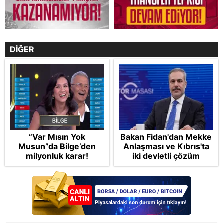
DİĞER
“Var Mısın Yok
Bakan Fidan'dan Mekke
Musun”da Bilge’den
Anlaşması ve Kıbrıs'ta
milyonluk karar!
iki devletli çözüm
mesajı: Bize
saldırmayan hiçbir ülke
hedefimizde değil