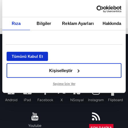
Rıza
Bilgiler
Reklam Ayarları
Hakkında
HER YERDE!
Fenerbahçe’de sürpriz ayrılık ihtimali! Devre arasında gelmişti
Tümünü Kabul Et
Fenerbahçe’nin yeni transferi Mason Greenwood için olay sözler!
Kişiselleştir
Galatasaray’da rota yeniden Thiago Almada!
iPhone
Seçime İzin Ver
Android
iPad
Facebook
X
NSosyal
Instagram
Flipboard
Youtube
RSS
SON DAKİKA