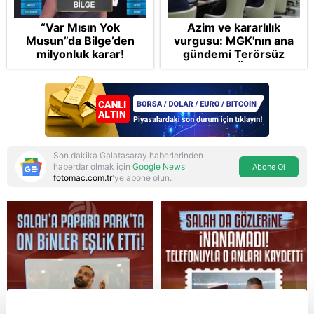
“Var Mısın Yok
Azim ve kararlılık
Musun”da Bilge’den
vurgusu: MGK'nın ana
milyonluk karar!
gündemi Terörsüz
Türkiye! FETÖ tamamen
bertaraf edilecek
Son dakika Galatasaray haberlerinden
haberdar olmak için
Google News
Abone Ol
fotomac.com.tr
'ye abone olun.
Reddet