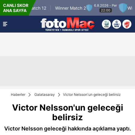
CANLI SKOR
6.8.2026 - Per
Winner Match 12
Winner Match 2
Winner
ANA SAYFA
22:00
Haberler
Galatasaray
Victor Nelsson'un geleceği belirsiz
Victor Nelsson'un geleceği
belirsiz
Victor Nelsson geleceği hakkında açıklama yaptı.