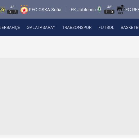
'
48'
PFC CSKA Sofia
FK Jablonec
FC RFS
P
2
1
-
0
NERBAHÇE
GALATASARAY
TRABZONSPOR
FUTBOL
BASKETB
Beşiktaş
A
Fenerbahçe
A
Galatasaray
A
Trabzonspor
A
Futbol
A
Basketbol
Ziraat Türkiye Kupası
DİZİ
Diğer Sporlar