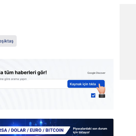
eşiktaş