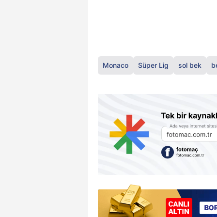
Monaco
Süper Lig
sol bek
b