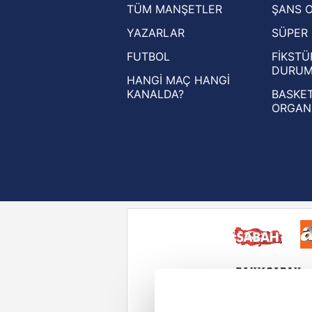
TÜM MANŞETLER
ŞANS 
UEFA Şampiyonlar Ligi haberleri
YAZARLAR
SÜPER 
UEFA Avrupa Ligi haberleri
FUTBOL
FİKSTÜ
UEFA Konferans Ligi haberleri
DURU
HANGİ MAÇ HANGİ
KANALDA?
BASKET
ORGAN
Reddet