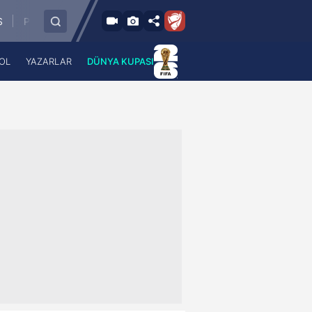
48'
50'
aide Linnameeskond
SK Rapid
HJK Helsinki
1
-
1
0
-
OL
YAZARLAR
DÜNYA KUPASI
 Haber
A Haber Radyo
 Spor
A Spor Radyo
TV
A News Radio
2TV
Radyo Turkuvaz
para
Turkuvaz Romantik
Turkuvaz Efsane
Vav Tv
Radyo Soft
Radyo Energy
Turkuvaz Anadolu