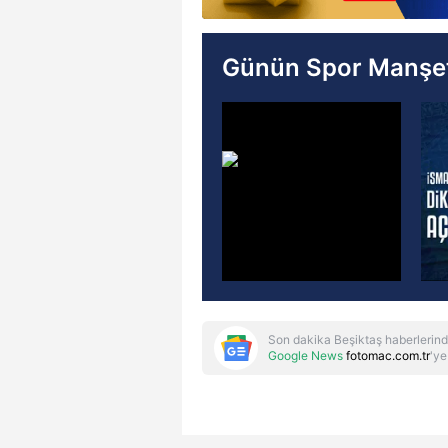
Günün Spor Manşet
Son dakika Beşiktaş haberlerind
Google News
fotomac.com.tr
'ye