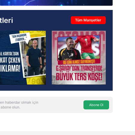
leri
Tüm Manşetler
en haberdar olmak için
Abone Ol
 abone olun.