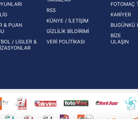
OYUNLARI
FOTOMAÇ 
Beşiktaş'ın UEFA Avrupa Ligi'nde 3. Ön
oldu
RSS
Eleme Turu muhtemel rakipleri belli oldu!
LİG
KARİYER
KÜNYE / İLETİŞİM
R & PUAN
BUGÜNKÜ 
MU
GİZLİLİK BİLDİRİMİ
BİZE
BOL / LİGLER &
VERİ POLİTİKASI
ULAŞIN
İZASYONLAR