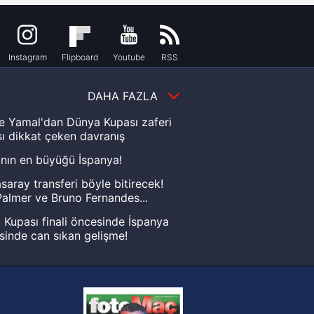
Instagram
Flipboard
Youtube
RSS
DAHA FAZLA
e Yamal'dan Dünya Kupası zaferi
ı dikkat çeken davranış
nın en büyüğü İspanya!
saray transferi böyle bitirecek!
almer ve Bruno Fernandes...
Kupası finali öncesinde İspanya
sinde can sıkan gelişme!
FIFA Dünya Kupası'nı kazanana
yonluk yüzüğü verilecek
n Crespo, Meksika Ligi
rinden Atlas'ın yeni teknik direktörü