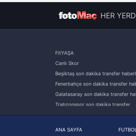
HER YERD
FitYAŞA
Canlı Skor
Beşiktaş son dakika transfer haberl
Fenerbahçe son dakika transfer hab
Galatasaray son dakika transfer ha
Trabzonspor son dakika transfer
haberleri
Trendyol Süper Lig haberleri
ANA SAYFA
FUTBOL
Ziraat Türkiye Kupası haberleri