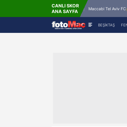
CANLI SKOR
DA
48
ystok
Glasgow Rangers
Maccabi Tel Aviv FC
ANA SAYFA
2
-
1
0
-
BEŞİKTAŞ
FE