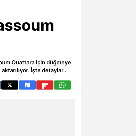
Kassoum
!
ssoum Ouattara için düğmeye
ktarılıyor. İşte detaylar...