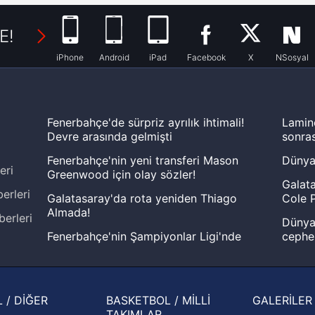
E!
iPhone
Android
iPad
Facebook
X
NSosyal
Fenerbahçe'de sürpriz ayrılık ihtimali!
Lamin
Devre arasında gelmişti
sonras
Fenerbahçe'nin yeni transferi Mason
Dünya
eri
Greenwood için olay sözler!
Galata
erleri
Galatasaray'da rota yeniden Thiago
Cole P
Almada!
berleri
Dünya 
Fenerbahçe'nin Şampiyonlar Ligi'nde
cephe
muhtemel rakibi belli oldu! Gornik
2026 
Zabrze'yi elerlerse...
şampi
İspanya-Arjantin finalinin ardından dış
Herna
 / DİĞER
BASKETBOL / MİLLİ
GALERİLER
basından gündem olan manşetler!
ekiple
TAKIMLAR