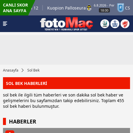
CANLI SKOR
6.8.2026 - Per
inner Match 12
Kuopion Palloseura
CS Univ
ANA SAYFA
18:00
Anasayfa
Sol Bek
SOL BEK HABERLERİ
sol bek ile ilgili tüm haberleri ve son dakika sol bek haber ve
gelişmelerini bu sayfamızdan takip edebilirsiniz. Toplam 455
sol bek haberi bulunmuştur.
HABERLER