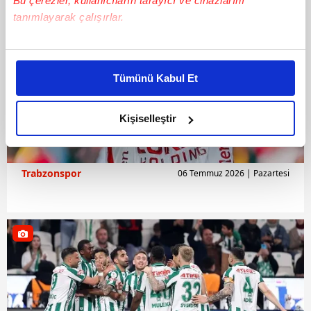
Bu çerezler, kullanıcıların tarayıcı ve cihazlarını
tanımlayarak çalışırlar.
Bu çerezlere izin vermeniz halinde sizlere özel
kişiselleştirilmiş reklamlar sunabilir, sayfalarımızda sizlere
Tümünü Kabul Et
daha iyi reklam deneyimi yaşatabiliriz. Bunu yaparken
amacımızın size daha iyi bir reklam deneyimi sunmak
olduğunu ve sizlere en iyi içerikleri sunabilmek adına
Kişiselleştir
elimizden gelen çabayı gösterdiğimizi ve bu noktada,
reklamların maliyetlerimizi karşılamak noktasında tek gelir
kalemimiz olduğunu sizlere hatırlatmak isteriz.
Trabzonspor
06 Temmuz 2026 | Pazartesi
Her halükârda, kullanıcılar, bu çerezlere izin vermedikleri
takdirde, kullanıcılara hedefli reklamlar
gösterilmeyecektir."
Sizlere daha iyi bir hizmet sunabilmek için İnternet
Sitemizde kendimize ve üçüncü kişilere ait çerezler
kullanılmaktadır. Bu çerezler vasıtasıyla çeşitli kişisel