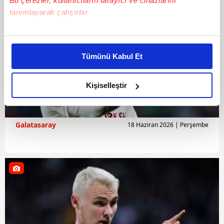
Bu çerezler, kullanıcıların tarayıcı ve cihazlarını
tanımlayarak çalışırlar.
Bu çerezlere izin vermeniz halinde sizlere özel
kişiselleştirilmiş reklamlar sunabilir, sayfalarımızda sizlere
Tümünü Kabul Et
daha iyi reklam deneyimi yaşatabiliriz. Bunu yaparken
amacımızın size daha iyi bir reklam deneyimi sunmak
olduğunu ve sizlere en iyi içerikleri sunabilmek adına
Kişiselleştir
elimizden gelen çabayı gösterdiğimizi ve bu noktada,
reklamların maliyetlerimizi karşılamak noktasında tek gelir
kalemimiz olduğunu sizlere hatırlatmak isteriz.
Galatasaray
18 Haziran 2026 | Perşembe
Her halükârda, kullanıcılar, bu çerezlere izin vermedikleri
takdirde, kullanıcılara hedefli reklamlar
gösterilmeyecektir."
Sizlere daha iyi bir hizmet sunabilmek için İnternet
Sitemizde kendimize ve üçüncü kişilere ait çerezler
kullanılmaktadır. Bu çerezler vasıtasıyla çeşitli kişisel