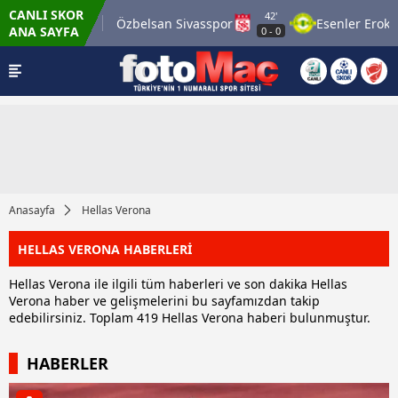
CANLI SKOR
42'
n 1969 Spor
Özbelsan Sivasspor
Esenler Erokspor
ANA SAYFA
0
-
0
Anasayfa
Hellas Verona
HELLAS VERONA HABERLERİ
Hellas Verona ile ilgili tüm haberleri ve son dakika Hellas
Verona haber ve gelişmelerini bu sayfamızdan takip
edebilirsiniz. Toplam 419 Hellas Verona haberi bulunmuştur.
HABERLER