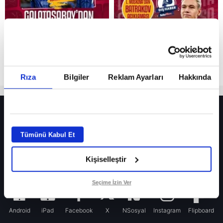
Rıza
Bilgiler
Reklam Ayarları
Hakkında
HER YERDE!
Fenerbahçe’de sürpriz ayrılık ihtimali! Devre arasında gelmişti
Tümünü Kabul Et
Fenerbahçe’nin yeni transferi Mason Greenwood için olay sözler!
Kişiselleştir
Galatasaray’da rota yeniden Thiago Almada!
iPhone
Seçime İzin Ver
Android
iPad
Facebook
X
NSosyal
Instagram
Flipboard