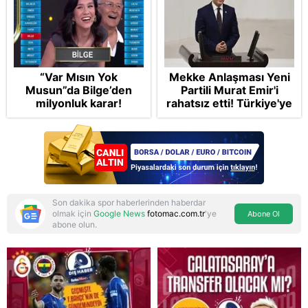
“Var Mısın Yok
Mekke Anlaşması Yeni
Musun”da Bilge’den
Partili Murat Emir'i
milyonluk karar!
rahatsız etti! Türkiye'ye
"paralı muhafız" rolü
biçti
Son dakika spor haberlerinden haberdar
olmak için
Google News
fotomac.com.tr
'ye
Abone Ol
abone olun.
Reddet