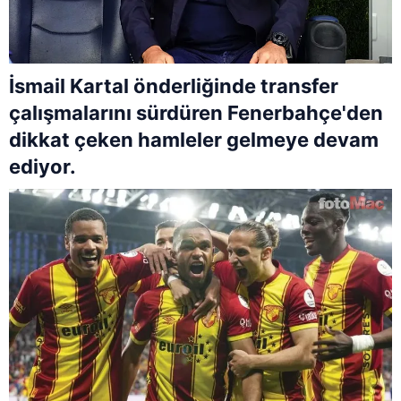
İsmail Kartal önderliğinde transfer
çalışmalarını sürdüren Fenerbahçe'den
dikkat çeken hamleler gelmeye devam
ediyor.