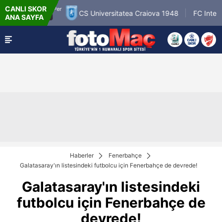
CANLI SKOR
er
6.8.2026 
CS Universitatea Craiova 1948
FC Inter Turku
ANA SAYFA
18:0
Haberler
Fenerbahçe
Galatasaray'ın listesindeki futbolcu için Fenerbahçe de devrede!
Galatasaray'ın listesindeki
futbolcu için Fenerbahçe de
devrede!