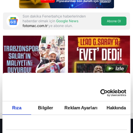
Son dakika Fenerbahçe haberlerinden
haberdar olmak için
Google News
Abone Ol
fotomac.com.tr
'ye abone olun.
Reddet
Rıza
Bilgiler
Reklam Ayarları
Hakkında
HER YERDE!