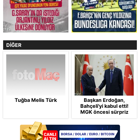
DİĞER
Tuğba Melis Türk
Başkan Erdoğan,
Bahçeli'yi kabul etti!
MGK öncesi sürpriz
zirve: Çerçeve Yasa
teklifi gündemde