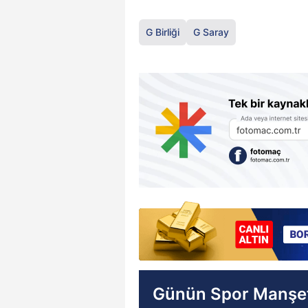
G Birliği
G Saray
Günün Spor Manşet