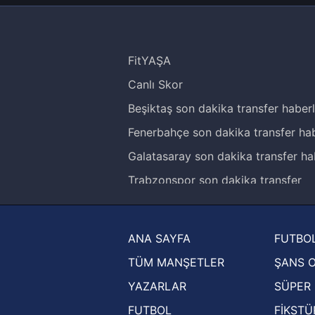
FitYAŞA
Canlı Skor
Beşiktaş son dakika transfer haberl
Fenerbahçe son dakika transfer hab
Galatasaray son dakika transfer ha
Trabzonspor son dakika transfer
haberleri
Trendyol Süper Lig haberleri
ANA SAYFA
FUTBOL
Ziraat Türkiye Kupası haberleri
TÜM MANŞETLER
ŞANS 
UEFA Şampiyonlar Ligi haberleri
YAZARLAR
SÜPER 
UEFA Avrupa Ligi haberleri
FUTBOL
FİKSTÜ
UEFA Konferans Ligi haberleri