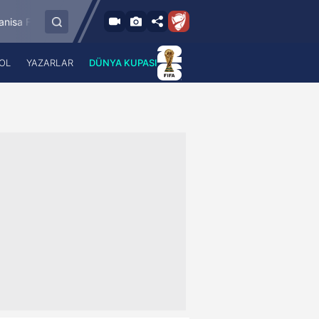
8.8.2026 - Cum
K
Bandırmaspor
İstanbulspor
Ümraniyes
17:00
OL
YAZARLAR
DÜNYA KUPASI
 Haber
A Haber Radyo
 Spor
A Spor Radyo
TV
A News Radio
2TV
Radyo Turkuvaz
para
Turkuvaz Romantik
Turkuvaz Efsane
Vav Tv
Radyo Soft
Radyo Energy
Turkuvaz Anadolu