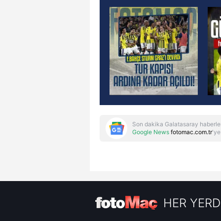
Son dakika Galatasaray haberle
Google News
fotomac.com.tr
'ye
HER YERD