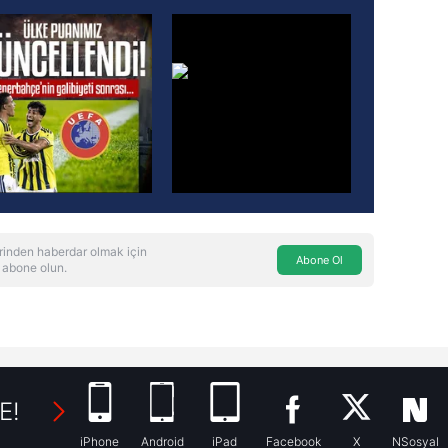
rinden haberdar olmak için
Abone Ol
 abone olun.
E!
iPhone
Android
iPad
Facebook
X
NSosyal