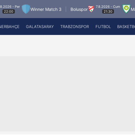
Per
7.8.2026 - Cum
Winner Match 3
Boluspor
Manisa F
21:30
NERBAHÇE
GALATASARAY
TRABZONSPOR
FUTBOL
BASKETB
Beşiktaş
A
Fenerbahçe
A
Galatasaray
A
Trabzonspor
A
Futbol
A
Basketbol
Ziraat Türkiye Kupası
DİZİ
Diğer Sporlar