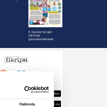
E-Gazete her gün
08:00’de
güncellenmektedir.
Hakkında