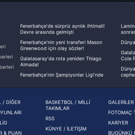
Fenerbahçe'de sürpriz ayrılık ihtimali!
Lamin
Devre arasında gelmişti
sonras
Fenerbahçe'nin yeni transferi Mason
Dünya
eri
Greenwood için olay sözler!
Galata
erleri
Galatasaray'da rota yeniden Thiago
Cole P
Almada!
berleri
Dünya 
Fenerbahçe'nin Şampiyonlar Ligi'nde
cephe
muhtemel rakibi belli oldu! Gornik
2026 
Zabrze'yi elerlerse...
şampi
İspanya-Arjantin finalinin ardından dış
Herna
 / DİĞER
BASKETBOL / MİLLİ
GALERİLER
basından gündem olan manşetler!
ekiple
TAKIMLAR
OYUNLARI
FOTOMAÇ 
Beşiktaş'ın UEFA Avrupa Ligi'nde 3. Ön
oldu
RSS
Eleme Turu muhtemel rakipleri belli oldu!
LİG
KARİYER
KÜNYE / İLETİŞİM
R & PUAN
BUGÜNKÜ 