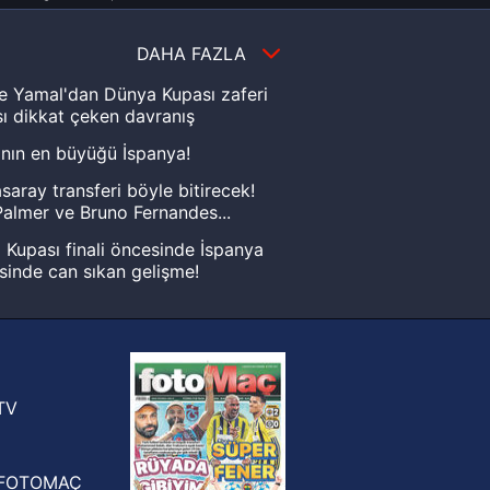
DAHA FAZLA
e Yamal'dan Dünya Kupası zaferi
ı dikkat çeken davranış
nın en büyüğü İspanya!
saray transferi böyle bitirecek!
almer ve Bruno Fernandes...
Kupası finali öncesinde İspanya
sinde can sıkan gelişme!
FIFA Dünya Kupası'nı kazanana
yonluk yüzüğü verilecek
n Crespo, Meksika Ligi
rinden Atlas'ın yeni teknik direktörü
TV
FOTOMAÇ