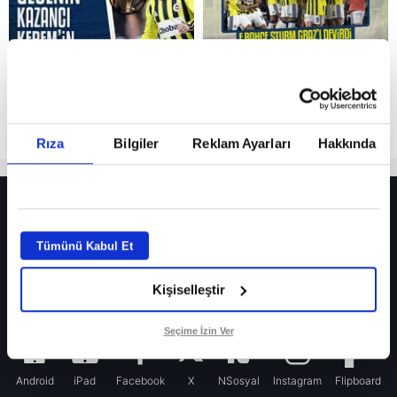
Rıza
Bilgiler
Reklam Ayarları
Hakkında
HER YERDE!
Fenerbahçe’de sürpriz ayrılık ihtimali! Devre arasında gelmişti
Tümünü Kabul Et
Fenerbahçe’nin yeni transferi Mason Greenwood için olay sözler!
Kişiselleştir
Galatasaray’da rota yeniden Thiago Almada!
iPhone
Seçime İzin Ver
Android
iPad
Facebook
X
NSosyal
Instagram
Flipboard