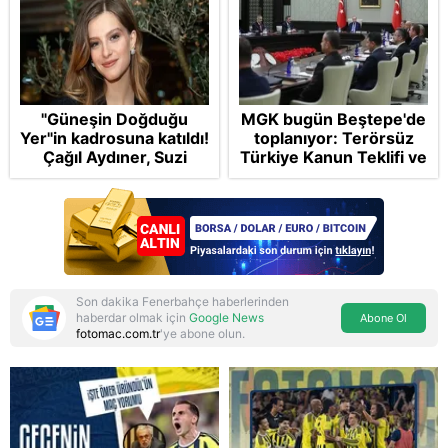
"Güneşin Doğduğu
MGK bugün Beştepe'de
Yer"in kadrosuna katıldı!
toplanıyor: Terörsüz
Çağıl Aydıner, Suzi
Türkiye Kanun Teklifi ve
karakteriyle geliyor
bölgesel güvenlik
başlıkları masada
Son dakika Fenerbahçe haberlerinden
haberdar olmak için
Google News
Abone Ol
fotomac.com.tr
'ye abone olun.
Reddet