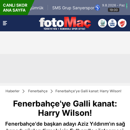
CANLI SKOR
9.8.2026 - Paz
r Karagümrük
SMS Grup Sarıyerspor
Muğlasp
ANA SAYFA
19:00
Haberler
Fenerbahçe
Fenerbahçe'ye Galli kanat: Harry Wilson!
Fenerbahçe'ye Galli kanat:
Harry Wilson!
Fenerbahçe'de başkan adayı Aziz Yıldırım'ın sağ