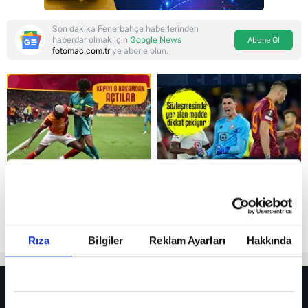
Son dakika Fenerbahçe haberlerinden
haberdar olmak için
Google News
Abone Ol
fotomac.com.tr
'ye abone olun.
Reddet
Rıza
Bilgiler
Reklam Ayarları
Hakkında
HER YERDE!