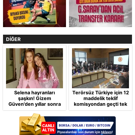
DİĞER
Selena hayranları
Terörsüz Türkiye için 12
şaşkın! Gizem
maddelik teklif
Güven'den yıllar sonra
komisyondan geçti tek
gelen Cansu Demirci
madde değişti!
itirafı! "Konuşmuyoruz"
Soruşturma ve cezalar
hangi şartlarda
ertelenecek?