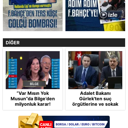
DİĞER
“Var Mısın Yok
Adalet Bakanı
Musun”da Bilge’den
Gürlek'ten suç
milyonluk karar!
örgütlerine ve sokak
çetelerine net mesaj:
"Devlet tepenize
binecek"