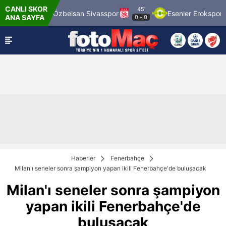
CANLI SKOR
45'
Spor
Özbelsan Sivasspor
Esenler Erokspor
Hes
ANA SAYFA
0
-
0
Haberler
Fenerbahçe
Milan'ı seneler sonra şampiyon yapan ikili Fenerbahçe'de buluşacak
Milan'ı seneler sonra şampiyon
yapan ikili Fenerbahçe'de
buluşacak