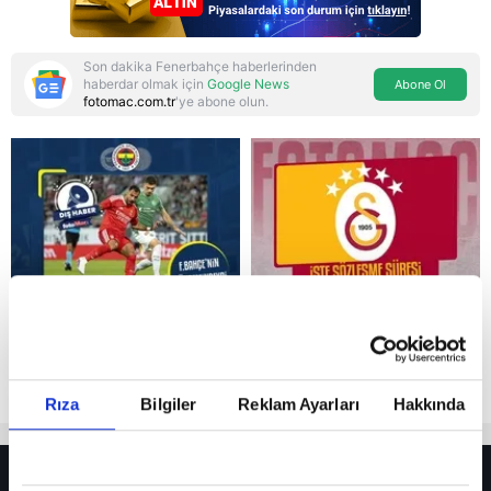
Son dakika Fenerbahçe haberlerinden
haberdar olmak için
Google News
Abone Ol
fotomac.com.tr
'ye abone olun.
Reddet
Rıza
Bilgiler
Reklam Ayarları
Hakkında
HER YERDE!