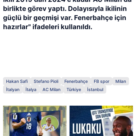
birlikte görev yaptı. Dolayısıyla ikilinin
güçlü bir geçmişi var. Fenerbahçe için
hazırlar" ifadeleri kullanıldı.
Hakan Safi
Stefano Pioli
Fenerbahçe
FB spor
Milan
İtalyan
İtalya
AC Milan
Türkiye
İstanbul