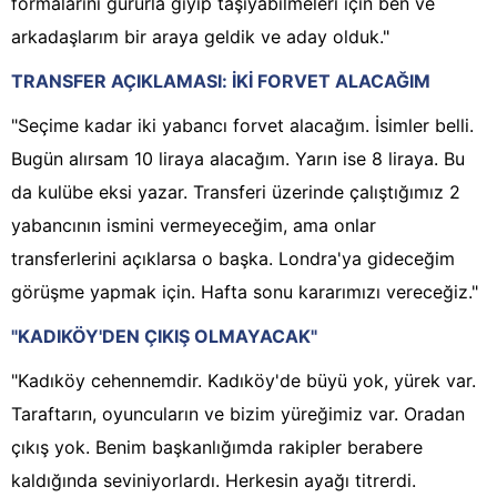
formalarını gururla giyip taşıyabilmeleri için ben ve
arkadaşlarım bir araya geldik ve aday olduk."
TRANSFER AÇIKLAMASI: İKİ FORVET ALACAĞIM
"Seçime kadar iki yabancı forvet alacağım. İsimler belli.
Bugün alırsam 10 liraya alacağım. Yarın ise 8 liraya. Bu
da kulübe eksi yazar. Transferi üzerinde çalıştığımız 2
yabancının ismini vermeyeceğim, ama onlar
transferlerini açıklarsa o başka. Londra'ya gideceğim
görüşme yapmak için. Hafta sonu kararımızı vereceğiz."
"KADIKÖY'DEN ÇIKIŞ OLMAYACAK"
"Kadıköy cehennemdir. Kadıköy'de büyü yok, yürek var.
Taraftarın, oyuncuların ve bizim yüreğimiz var. Oradan
çıkış yok. Benim başkanlığımda rakipler berabere
kaldığında seviniyorlardı. Herkesin ayağı titrerdi.