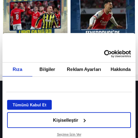
Reddet
Rıza
Bilgiler
Reklam Ayarları
Hakkında
HER YERDE!
Fenerbahçe’de sürpriz ayrılık ihtimali! Devre arasında gelmişti
Tümünü Kabul Et
Fenerbahçe’nin yeni transferi Mason Greenwood için olay sözler!
Kişiselleştir
Galatasaray’da rota yeniden Thiago Almada!
iPhone
Seçime İzin Ver