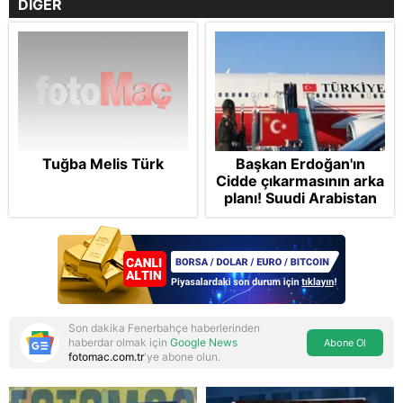
DİĞER
Tuğba Melis Türk
Başkan Erdoğan'ın
Cidde çıkarmasının arka
planı! Suudi Arabistan
ve Pakistan'la üçlü ortak
savunma anlaşması:
"Islamic NATO"
manşetleri
Son dakika Fenerbahçe haberlerinden
haberdar olmak için
Google News
Abone Ol
fotomac.com.tr
'ye abone olun.