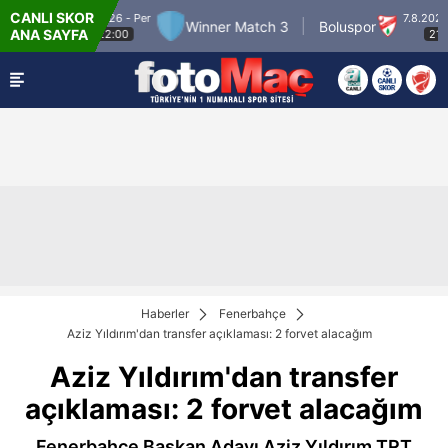
CANLI SKOR
6.8.2026 - Per
7.8.2026 - Cum
 2
Winner Match 3
Boluspor
ANA SAYFA
22:00
21:30
Haberler
Fenerbahçe
Aziz Yıldırım'dan transfer açıklaması: 2 forvet alacağım
Aziz Yıldırım'dan transfer
açıklaması: 2 forvet alacağım
Fenerbahçe Başkan Adayı Aziz Yıldırım TRT