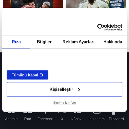
Rıza
Bilgiler
Reklam Ayarları
Hakkında
HER YERDE!
Fenerbahçe’de sürpriz ayrılık ihtimali! Devre arasında gelmişti
Tümünü Kabul Et
Fenerbahçe’nin yeni transferi Mason Greenwood için olay sözler!
Kişiselleştir
Galatasaray’da rota yeniden Thiago Almada!
iPhone
Seçime İzin Ver
Android
iPad
Facebook
X
NSosyal
Instagram
Flipboard