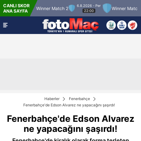
CANLI SKOR
6.8.2026 - Per
ch 12
Winner Match 2
Winner Match 3
Bo
ANA SAYFA
22:00
Haberler
Fenerbahçe
Fenerbahçe'de Edson Alvarez ne yapacağını şaşırdı!
Fenerbahçe'de Edson Alvarez
ne yapacağını şaşırdı!
Fenerbahçe'de kiralık olarak forma terleten