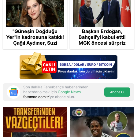
"Güneşin Doğduğu
Başkan Erdoğan,
Yer"in kadrosuna katıldı!
Bahçeli'yi kabul etti!
Çağıl Aydıner, Suzi
MGK öncesi sürpriz
karakteriyle geliyor
zirve: Çerçeve Yasa
teklifi gündemde
Son dakika Fenerbahçe haberlerinden
haberdar olmak için
Google News
Abone Ol
fotomac.com.tr
'ye abone olun.
Reddet